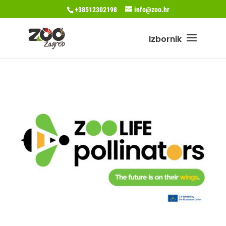
+38512302198
info@zoo.hr