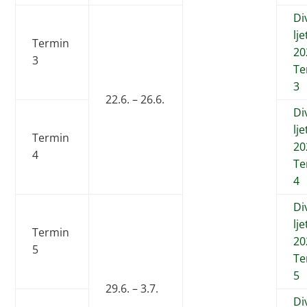
Di
lj
Termin
20
3
Te
3
22.6. – 26.6.
Di
lj
Termin
20
4
Te
4
Di
lj
Termin
20
5
Te
5
29.6. – 3.7.
Di