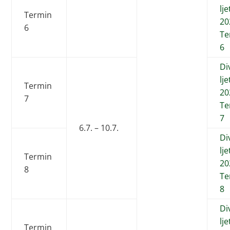
lj
Termin
20
6
Te
6
Di
lj
Termin
20
7
Te
7
6.7. – 10.7.
Di
lj
Termin
20
8
Te
8
Di
lj
Termin