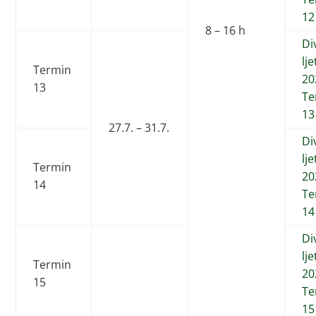
12
8 – 16 h
Di
lj
Termin
20
13
Te
13
27.7. – 31.7.
Di
lj
Termin
20
14
Te
14
Di
lj
Termin
20
15
Te
15