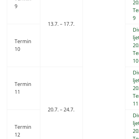
20
9
Te
9
13.7. – 17.7.
Di
lj
Termin
20
10
Te
10
Di
lj
Termin
20
11
Te
11
20.7. – 24.7.
Di
lj
Termin
20
12
Te