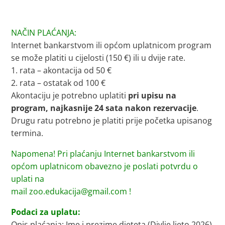
NAČIN PLAĆANJA:
Internet bankarstvom ili općom uplatnicom program
se može platiti u cijelosti (150 €) ili u dvije rate.
1. rata – akontacija od 50 €
2. rata – ostatak od 100 €
Akontaciju je potrebno uplatiti
pri upisu na
program, najkasnije 24 sata nakon rezervacije
.
Drugu ratu potrebno je platiti prije početka upisanog
termina.
Napomena! Pri plaćanju Internet bankarstvom ili
općom uplatnicom obavezno je poslati potvrdu o
uplati na
mail zoo.edukacija@gmail.com !
Podaci za uplatu:
Opis plaćanja: Ime i prezime djeteta (Divlje ljeto 2026)