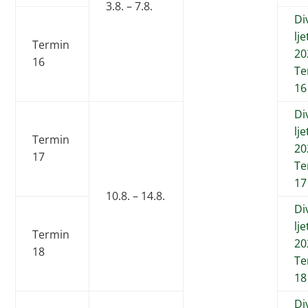
3.8. – 7.8.
Di
lj
Termin
20
16
Te
16
Di
lj
Termin
20
17
Te
17
10.8. – 14.8.
Di
lj
Termin
20
18
Te
18
Di