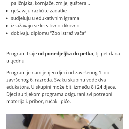
paličnjaka, kornjače, zmije, guštera…
rješavaju različite zadatke
sudjeluju u edukativnim igrama
izražavaju se kreativno i likovno
dobivaju diplomu “Zoo istraživača”
Program traje
od ponedjeljka do petka
, tj. pet dana
u tjednu.
Program je namijenjen djeci od završenog 1. do
završenog 6. razreda. Svaku skupinu vode dva
edukatora. U skupini može biti između 8 i 24 djece.
Djeci su tijekom programa osigurani svi potrebni
materijali, pribor, ručak i piće.