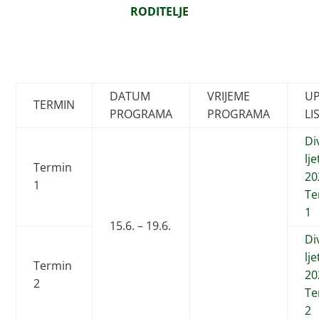
RODITELJE
DATUM
VRIJEME
UP
TERMIN
PROGRAMA
PROGRAMA
LI
Di
lj
Termin
20
1
Te
1
15.6. – 19.6.
Di
lj
Termin
20
2
Te
2