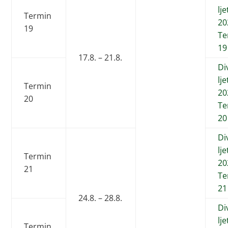
lj
Termin
20
19
Te
19
17.8. – 21.8.
Di
lj
Termin
20
20
Te
20
Di
lj
Termin
20
21
Te
21
24.8. – 28.8.
Di
lj
Termin