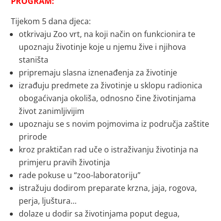
PROGRAM:
Tijekom 5 dana djeca:
otkrivaju Zoo vrt, na koji način on funkcionira te
upoznaju životinje koje u njemu žive i njihova
staništa
pripremaju slasna iznenađenja za životinje
izrađuju predmete za životinje u sklopu radionica
obogaćivanja okoliša, odnosno čine životinjama
život zanimljivijim
upoznaju se s novim pojmovima iz područja zaštite
prirode
kroz praktičan rad uče o istraživanju životinja na
primjeru pravih životinja
rade pokuse u “zoo-laboratoriju”
istražuju dodirom preparate krzna, jaja, rogova,
perja, ljuštura…
dolaze u dodir sa životinjama poput degua,