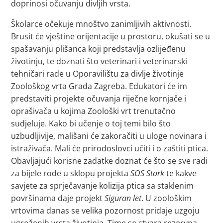
doprinosi očuvanju divljih vrsta.
Školarce očekuje mnoštvo zanimljivih aktivnosti.
Brusit će vještine orijentacije u prostoru, okušati se u
spašavanju plišanca koji predstavlja ozlijeđenu
životinju, te doznati što veterinari i veterinarski
tehničari rade u Oporavilištu za divlje životinje
Zoološkog vrta Grada Zagreba. Edukatori će im
predstaviti projekte očuvanja riječne kornjače i
oprašivača u kojima Zoološki vrt trenutačno
sudjeluje. Kako bi učenje o toj temi bilo što
uzbudljivije, mališani će zakoračiti u uloge novinara i
istraživača. Mali će prirodoslovci učiti i o zaštiti ptica.
Obavljajući korisne zadatke doznat će što se sve radi
za bijele rode u sklopu projekta
SOS Stork
te kakve
savjete za sprječavanje kolizija ptica sa staklenim
površinama daje projekt
Siguran let
. U zoološkim
vrtovima danas se velika pozornost pridaje uzgoju