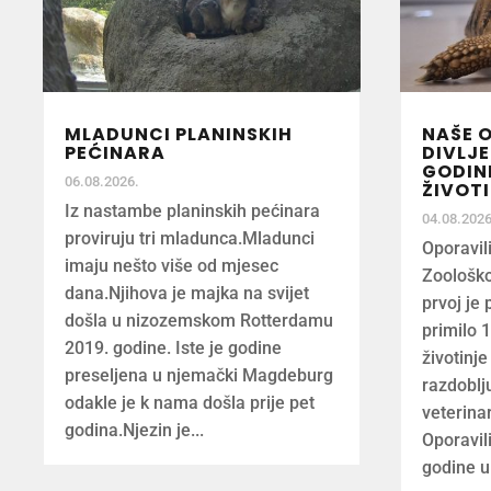
MLADUNCI PLANINSKIH
NAŠE O
PEĆINARA
DIVLJE
GODINE
06.08.2026.
ŽIVOT
Iz nastambe planinskih pećinara
04.08.2026
proviruju tri mladunca.Mladunci
Oporavili
imaju nešto više od mjesec
Zoološko
dana.Njihova je majka na svijet
prvoj je 
došla u nizozemskom Rotterdamu
primilo 1
2019. godine. Iste je godine
životinje
preseljena u njemački Magdeburg
razdoblju
odakle je k nama došla prije pet
veterinar
godina.Njezin je...
Oporavili
godine u