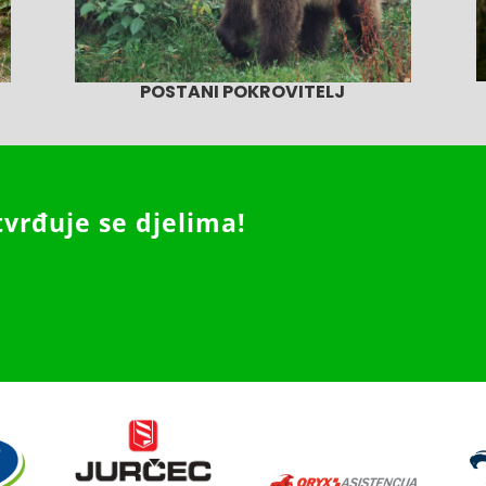
POSTANI POKROVITELJ
tvrđuje se djelima!