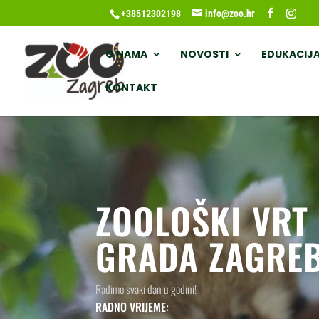
+38512302198
info@zoo.hr
O NAMA
NOVOSTI
EDUKACIJ
KONTAKT
ZOOLOŠKI VRT
GRADA ZAGRE
Radimo svaki dan u godini!
RADNO VRIJEME: