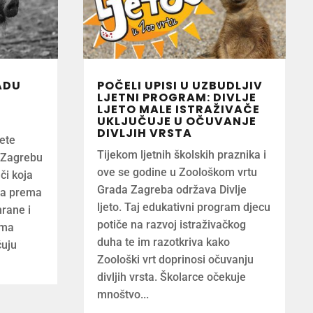
ADU
POČELI UPISI U UZBUDLJIV
LJETNI PROGRAM: DIVLJE
LJETO MALE ISTRAŽIVAČE
UKLJUČUJE U OČUVANJE
DIVLJIH VRSTA
žete
Tijekom ljetnih školskih praznika i
u Zagrebu
ove se godine u Zoološkom vrtu
ači koja
Grada Zagreba održava Divlje
ra prema
ljeto. Taj edukativni program djecu
rane i
potiče na razvoj istraživačkog
ima
duha te im razotkriva kako
ćuju
Zoološki vrt doprinosi očuvanju
divljih vrsta. Školarce očekuje
mnoštvo...