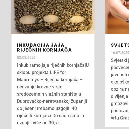
INKUBACIJA JAJA
SVJETS
RIJEČNIH KORNJAČA
16.07.2026
03.08.2026.
Svjetski 
Inkubiramo jaja riječnih kornjača!U
posvećen
sklopu projekta LIFE for
javnosti 
Mauremys – Riječna kornjača –
ekološko
očuvanje krovne vrste
obzira na
sredozemnih vlažnih staništa u
divljenje 
Dubrovačko-neretvanskoj županiji
gmazovi 
do jeseni trebamo uzgojiti 40
poštovan
riječnih kornjača.Do sada smo ih
vrtu Grad
uzgojili više od 30, a...