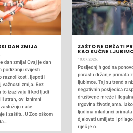
KI DAN ZMIJA
ZAŠTO NE DRŽATI P
KAO KUĆNE LJUBIM
.
10.07.2026.
je dan zmija! Ovaj je dan
Posljednjih godina ponovo
 podizanju svijesti
porastu držanje primata 
o raznolikosti, ljepoti i
ljubimce. Taj su trend s n
j važnosti zmija. Bez
negativnih posljedica ras
 to izazivaju li kod ljudi
društvene mreže i ilegaln
ili strah, ovi iznimni
trgovina životinjama. Iak
zaslužuju naše
ljudima mladunci primat
je i zaštitu. U Zoološkom
djelovati umiljato i prilago
a...
riječ je o...