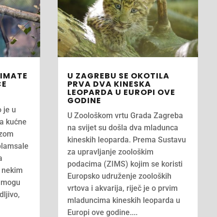
RIMATE
U ZAGREBU SE OKOTILA
CE
PRVA DVA KINESKA
LEOPARDA U EUROPI OVE
GODINE
 je u
U Zoološkom vrtu Grada Zagreba
za kućne
na svijet su došla dva mladunca
izom
kineskih leoparda. Prema Sustavu
plamsale
za upravljanje zoološkim
a
podacima (ZIMS) kojim se koristi
o nekim
Europsko udruženje zooloških
a mogu
vrtova i akvarija, riječ je o prvim
dljivo,
mladuncima kineskih leoparda u
Europi ove godine....