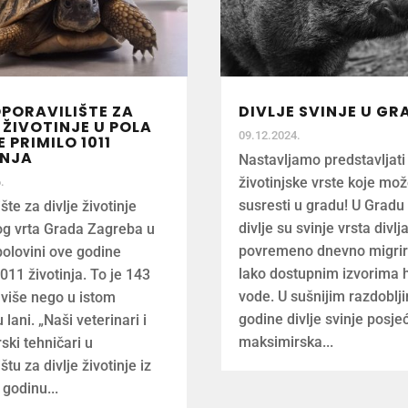
PORAVILIŠTE ZA
DIVLJE SVINJE U GR
 ŽIVOTINJE U POLA
09.12.2024.
 PRIMILO 1011
INJA
Nastavljamo predstavljati
životinjske vrste koje mo
.
susresti u gradu! U Grad
šte za divlje životinje
divlje su svinje vrsta divlj
g vrta Grada Zagreba u
povremeno dnevno migri
polovini ove godine
lako dostupnim izvorima h
011 životinja. To je 143
vode. U sušnijim razdoblj
 više nego u istom
godine divlje svinje posje
 lani. „Naši veterinari i
maksimirska...
ski tehničari u
štu za divlje životinje iz
 godinu...