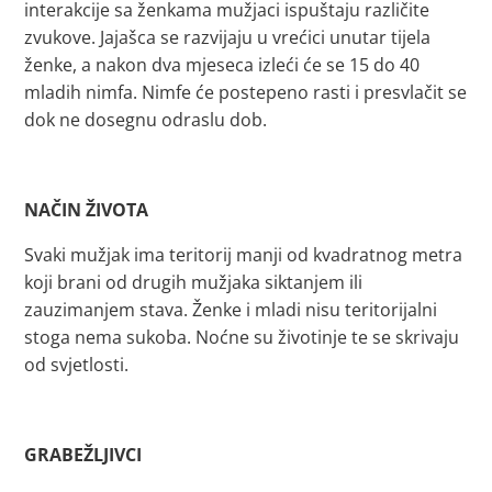
interakcije sa ženkama mužjaci ispuštaju različite
zvukove. Jajašca se razvijaju u vrećici unutar tijela
ženke, a nakon dva mjeseca izleći će se 15 do 40
mladih nimfa. Nimfe će postepeno rasti i presvlačit se
dok ne dosegnu odraslu dob.
NAČIN ŽIVOTA
Svaki mužjak ima teritorij manji od kvadratnog metra
koji brani od drugih mužjaka siktanjem ili
zauzimanjem stava. Ženke i mladi nisu teritorijalni
stoga nema sukoba. Noćne su životinje te se skrivaju
od svjetlosti.
GRABEŽLJIVCI