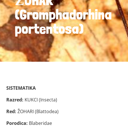
ŽOHAR
(Gromphadorhina
portentosa)
SISTEMATIKA
Razred:
KUKCI (Insecta)
Red:
ŽOHARI (Blattodea)
Porodica:
Blaberidae