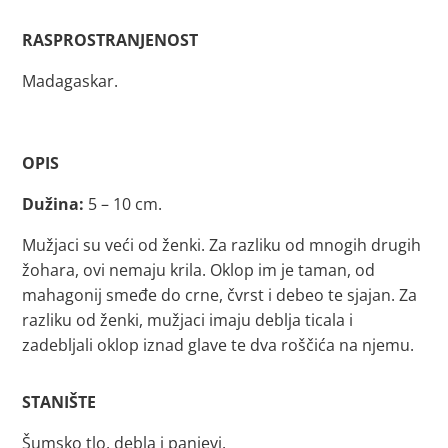
RASPROSTRANJENOST
Madagaskar.
OPIS
Dužina:
5 – 10 cm.
Mužjaci su veći od ženki.
Za razliku od mnogih drugih
žohara, ovi nemaju krila. Oklop im je taman, od
mahagonij smeđe do crne, čvrst i debeo te sjajan. Za
razliku od ženki, mužjaci imaju deblja ticala i
zadebljali oklop iznad glave te dva roščića na njemu.
STANIŠTE
Šumsko tlo, debla i panjevi.