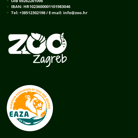
OIB 69262261098
IBAN: HR1023600001101983046
Tel: +38512302198 / E-mail: info@zoo.hr