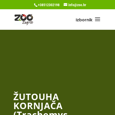
+38512302198
info@zoo.hr
ŽUTOUHA
KORNJAČA
(Trachemys