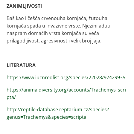
ZANIMLJIVOSTI
Baš kao i češća crvenouha kornjača, žutouha
kornjača spada u invazivne vrste. Njezini aduti
naspram domaćih vrsta kornjača su veća
prilagodljivost, agresivnost i velik broj jaja.
LITERATURA
https://www.iucnredlist.org/species/22028/97429935
https://animaldiversity.org/accounts/Trachemys_scri
pta/
http://reptile-database.reptarium.cz/species?
genus=Trachemys&species=scripta