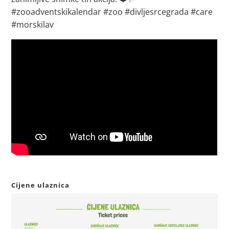
#zooadventskikalendar #zoo #divljesrcegrada #care
#morskilav
Cijene ulaznica