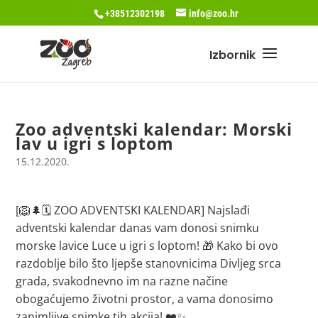
+38512302198
info@zoo.hr
Zoo adventski kalendar: Morski
lav u igri s loptom
15.12.2020.
[🦁🌲🗓 ZOO ADVENTSKI KALENDAR] Najslađi
adventski kalendar danas vam donosi snimku
morske lavice Luce u igri s loptom! 🎁 Kako bi ovo
razdoblje bilo što ljepše stanovnicima Divljeg srca
grada, svakodnevno im na razne načine
obogaćujemo životni prostor, a vama donosimo
zanimljive snimke tih akcija! ❤️✨