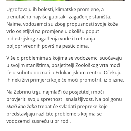
Ugrožavaju ih bolesti, klimatske promjene, a
trenutačno najviše gubitak i zagađenje staništa.
Naime, vodozemci su zbog propusnosti svoje kože
vrlo osjetljivi na promjene u okolišu poput
industrijskog zagađenja vode i tretiranja
poljoprivrednih površina pesticidima.
Više o problemima s kojima se vodozemci suočavaju
u svojim staništima, posjetitelji Zoološkog vrta moći
će u subotu doznati u Edukacijskom centru. Očekuju
ih neki živi primjerci koje će moći promotriti iz blizine.
Na Zebrinu trgu najmlađi će posjetitelji moći
provjeriti svoju spretnost i snalažljivost. Na poligonu
Skači kao žaba
trebat će svladati prepreke koje
predstavljaju različite probleme s kojima se
vodozemci susreću u prirodi.