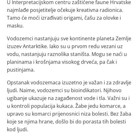
U Interpretacijskom centru zaštićene faune Hrvatske
najmlađe posjetitelje očekuje kreativna radionica.
Tamo će moći izrađivati origami, čašu za olovke i
masku.
Vodozemci nastanjuju sve kontinente planeta Zemlje
izuzev Antarktike. Iako su u prvom redu vezani uz
vodu, nastanjuju raznolika staništa. Mogu se naći u
planinama i krošnjama visokog drveća, pa čak i
pustinjama.
Opstanak vodozemaca izuzetno je važan i za zdravlje
ljudi. Naime, vodozemci su bioindikatori. Njihovo
ugibanje ukazuje na zagađenost vode i tla. Važni su i
u kontroli populacija kukaca. Žabe jedu komarce, a
upravo su komarci prijenosnici niza bolesti. Bez žaba
koje se njima hrane, došlo bi do porasta tih bolesti
kod ljudi.