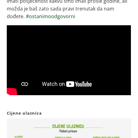
imati posjećenost kakvu smo imali prošle godine, ali
možda je baš zato sada pravi trenutak da nam
dođete.
#ostanimoodgovorni
Cijene ulaznica