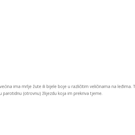
ećina ima mrlje žute ili bijele boje u različitim veličinama na leđima. 
ku parotidnu (otrovnu) žlijezdu koja im prekriva tjeme.
.