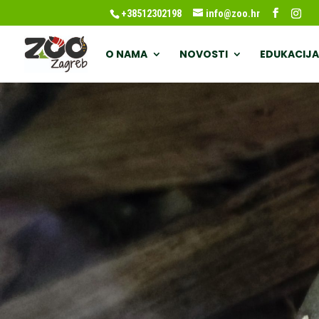
+38512302198
info@zoo.hr
O NAMA
NOVOSTI
EDUKACIJA