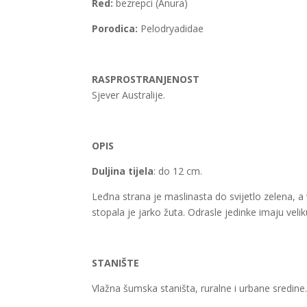
Red:
bezrepci (Anura)
Porodica:
Pelodryadidae
RASPROSTRANJENOST
Sjever Australije.
OPIS
Duljina tijela
: do 12 cm.
Leđna strana je maslinasta do svijetlo zelena, a v
stopala je jarko žuta. Odrasle jedinke imaju veli
STANIŠTE
Vlažna šumska staništa, ruralne i urbane sredine