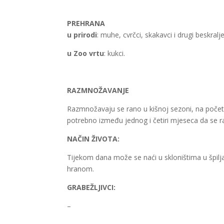
PREHRANA
u prirodi
: muhe, cvrčci, skakavci i drugi beskralje
u Zoo vrtu
: kukci.
RAZMNOŽAVANJE
Razmnožavaju se rano u kišnoj sezoni, na početk
potrebno između jednog i četiri mjeseca da se r
NAČIN ŽIVOTA:
Tijekom dana može se naći u skloništima u špilj
hranom.
GRABEŽLJIVCI:
–