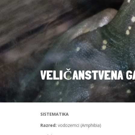
VELIČANSTVENA GAT
SISTEMATIKA
Razred:
vodozemci (Amphibia)