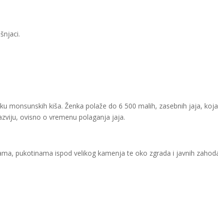
šnjaci.
u monsunskih kiša. Ženka polaže do 6 500 malih, zasebnih jaja, koja
azviju, ovisno o vremenu polaganja jaja.
ama, pukotinama ispod velikog kamenja te oko zgrada i javnih zahoda.