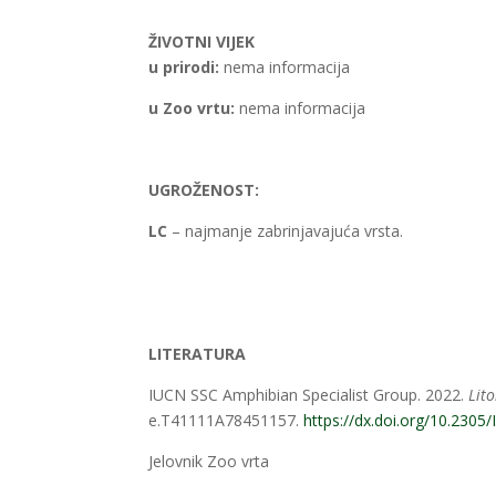
ŽIVOTNI VIJEK
u prirodi:
nema informacija
u Zoo vrtu
:
nema informacija
UGROŽENOST:
LC
– najmanje zabrinjavajuća vrsta.
LITERATURA
IUCN SSC Amphibian Specialist Group. 2022.
Lit
e.T41111A78451157.
https://dx.doi.org/10.23
Jelovnik Zoo vrta