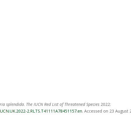
oria splendida
.
The IUCN Red List of Threatened Species
2022:
05/IUCN.UK.2022-2.RLTS.T41111A78451157.en
. Accessed on 23 August 