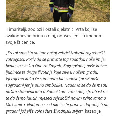
Timaritelji, zoolozi i ostali djelatnici Vrta koji se
svakodnevno brinu o njoj, oduševljeni su imenom
svoje štićenice.
„Sretni smo što su ime našoj zebrici izabrali zagrebački
vatrogasci. Poziv da se prihvate tog zadatka, naše im je
hvala za sve što čine za Zagreb, Zagrepčane, naše kućne
ljubimce te druge životinje koje žive u našem gradu.
Vjerujemo kako će s imenom biti zadovoljni svi naši
sugrađani jer je puno simbolike. Nadamo se da će među
našim stanovnicima u Zoološkom vrtu i dalje frcati iskre
te da ćemo idućih mjeseci svjedočiti novim prinovama u
Maksimiru. Nadamo se i kako će te prinove doprinijeti da
građani još više vole i štite životinjski svijet“,
kazao je