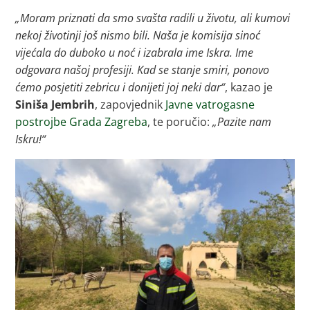
„Moram priznati da smo svašta radili u životu, ali kumovi
nekoj životinji još nismo bili. Naša je komisija sinoć
vijećala do duboko u noć i izabrala ime Iskra. Ime
odgovara našoj profesiji. Kad se stanje smiri, ponovo
ćemo posjetiti zebricu i donijeti joj neki dar“
, kazao je
Siniša Jembrih
, zapovjednik
Javne vatrogasne
postrojbe Grada Zagreba
, te poručio:
„Pazite nam
Iskru!“