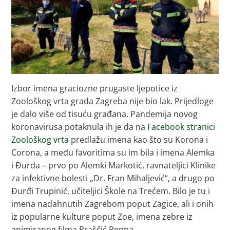
Izbor imena graciozne prugaste ljepotice iz
Zoološkog vrta grada Zagreba nije bio lak. Prijedloge
je dalo više od tisuću građana. Pandemija novog
koronavirusa potaknula ih je da na
Facebook stranici
Zoološkog vrta
predlažu imena kao što su Korona i
Corona, a među favoritima su im bila i imena Alemka
i Đurđa – prvo po Alemki Markotić, ravnateljici Klinike
za infektivne bolesti „Dr. Fran Mihaljević“, a drugo po
Đurđi Trupinić, učiteljici Škole na Trećem. Bilo je tu i
imena nadahnutih Zagrebom poput Zagice, ali i onih
iz popularne kulture poput Zoe, imena zebre iz
animiranog filma Praščić Peppa.