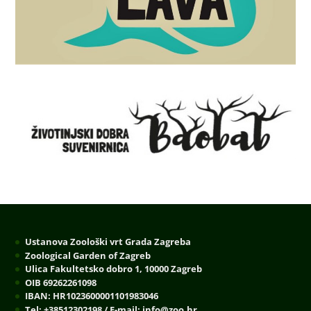
Ustanova Zoološki vrt Grada Zagreba
Zoological Garden of Zagreb
Ulica Fakultetsko dobro 1, 10000 Zagreb
OIB 69262261098
IBAN: HR1023600001101983046
Tel: +38512302198 / E-mail: info@zoo.hr