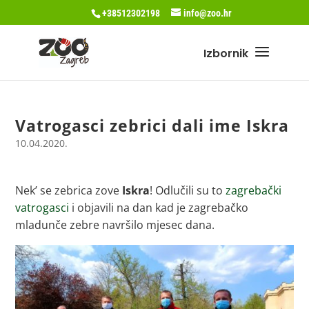
+38512302198
info@zoo.hr
Vatrogasci zebrici dali ime Iskra
10.04.2020.
Nek’ se zebrica zove
Iskra
! Odlučili su to
zagrebački
vatrogasci
i objavili na dan kad je zagrebačko
mladunče zebre navršilo mjesec dana.