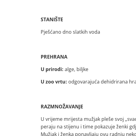
STANIŠTE
Pješćano dno slatkih voda
PREHRANA
U prirodi:
alge, biljke
U zoo vrtu:
odgovarajuća dehidrirana hra
RAZMNOŽAVANJE
U vrijeme mrijesta mužjak pleše svoj „sva
peraju na stijenu i time pokazuje ženki gd
Mužjak i ženka ponavljaju ovu radnju neko