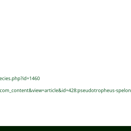
pecies.php?id=1460
on=com_content&view=article&id=428:pseudotropheus-spel