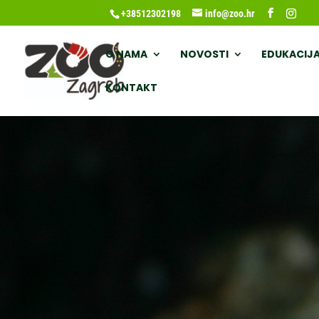
+38512302198
info@zoo.hr
O NAMA
NOVOSTI
EDUKACIJ
KONTAKT