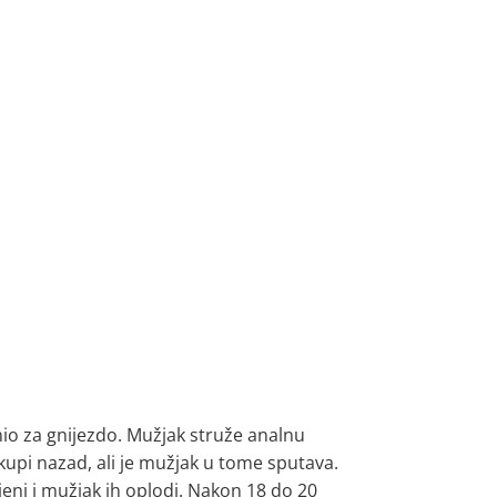
nio za gnijezdo. Mužjak struže analnu
okupi nazad, ali je mužjak u tome sputava.
jeni i mužjak ih oplodi. Nakon 18 do 20