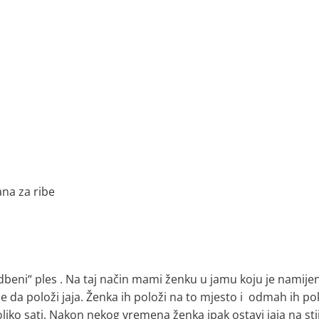
na za ribe
dbeni“ ples . Na taj način mami ženku u jamu koju je namije
je da položi jaja. Ženka ih položi na to mjesto i odmah ih p
liko sati. Nakon nekog vremena ženka ipak ostavi jaja na sti