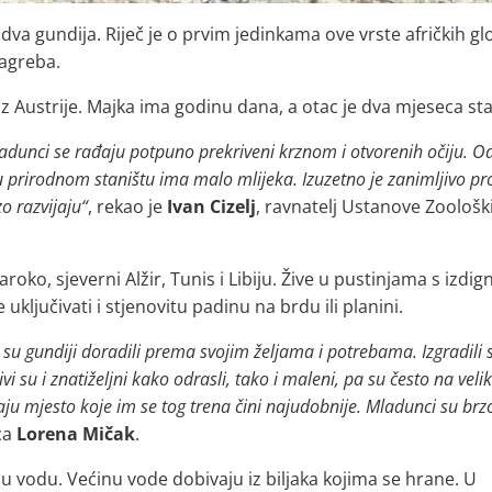
 dva gundija. Riječ je o prvim jedinkama ove vrste afričkih g
Zagreba.
 iz Austrije. Majka ima godinu dana, a otac je dva mjeseca star
dunci se rađaju potpuno prekriveni krznom i otvorenih očiju. Od
 u prirodnom staništu ima malo mlijeka. Izuzetno je zanimljivo p
zo razvijaju“
, rekao je
Ivan Cizelj
, ravnatelj Ustanove Zoološki
roko, sjeverni Alžir, Tunis i Libiju. Žive u pustinjama s izdi
jučivati ​​i stjenovitu padinu na brdu ili planini.
 su gundiji
doradili prema svojim željama i potrebama. Izgradili su
bivi su i znatiželjni kako odrasli, tako i maleni, pa su često na vel
u mjesto koje im se tog trena čini najudobnije. Mladunci su brz
ica
Lorena Mičak
.
ju vodu. Većinu vode dobivaju iz biljaka kojima se hrane. U