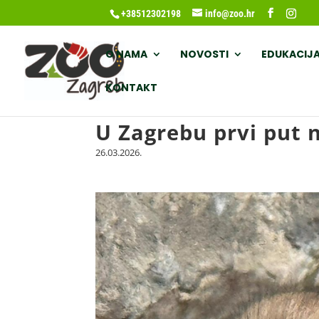
+38512302198
info@zoo.hr
O NAMA
NOVOSTI
EDUKACIJ
KONTAKT
U Zagrebu prvi put n
26.03.2026.