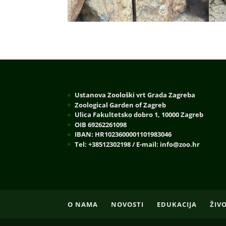
Ustanova Zoološki vrt Grada Zagreba
Zoological Garden of Zagreb
Ulica Fakultetsko dobro 1, 10000 Zagreb
OIB 69262261098
IBAN: HR1023600001101983046
Tel: +38512302198 / E-mail: info@zoo.hr
O NAMA
NOVOSTI
EDUKACIJA
ŽIV