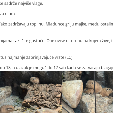
e sadrže najviše vlage.
 za njom.
 Tako zadržavaju toplinu. Mladunce griju majke, među ostal
onijama različite gustoće. One ovise o terenu na kojem žive, 
us najmanje zabrinjavajuće vrste (LC).
do 18, a ulazak je moguć do 17 sati kada se zatvaraju blagaj