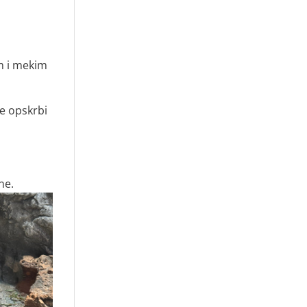
im i mekim
te opskrbi
ne.