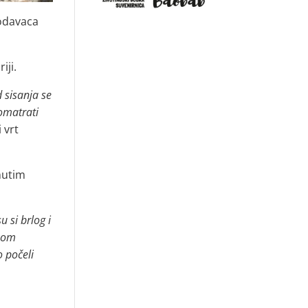
lodavaca
iji.
 sisanja se
romatrati
 vrt
gnutim
 si brlog i
ikom
o počeli