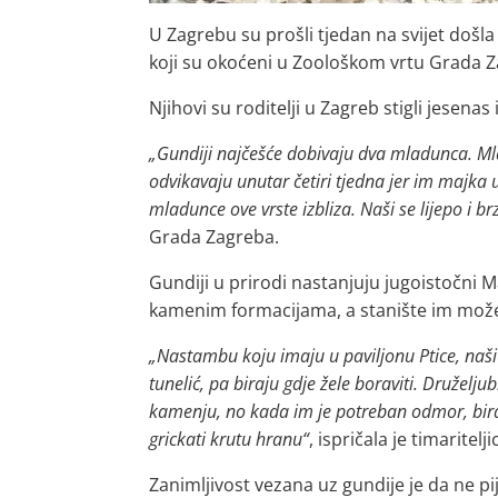
U Zagrebu su prošli tjedan na svijet došla
koji su okoćeni u Zoološkom vrtu Grada 
Njihovi su roditelji u Zagreb stigli jesenas
„Gundiji najčešće dobivaju dva mladunca. Mla
odvikavaju unutar četiri tjedna jer im majka
mladunce ove vrste izbliza. Naši se lijepo i br
Grada Zagreba.
Gundiji u prirodi nastanjuju jugoistočni Ma
kamenim formacijama, a stanište im može ukl
„Nastambu koju imaju u paviljonu Ptice,
naši
tunelić, pa biraju gdje žele boraviti. Druželju
kamenju, no kada im je potreban odmor, biraj
grickati krutu hranu“
, ispričala je timaritelj
Zanimljivost vezana uz gundije je da ne pi