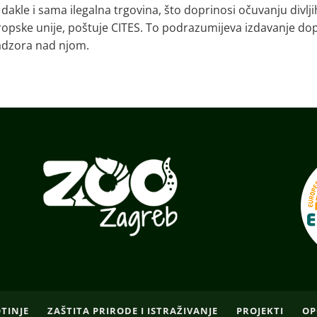
akle i sama ilegalna trgovina, što doprinosi očuvanju divlji
Europske unije, poštuje CITES. To podrazumijeva izdavanje do
nadzora nad njom.
OTINJE
ZAŠTITA PRIRODE I ISTRAŽIVANJE
PROJEKTI
OP