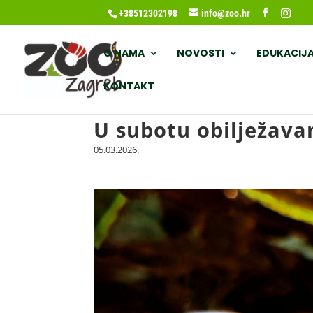
+38512302198
info@zoo.hr
O NAMA
NOVOSTI
EDUKACIJ
KONTAKT
U subotu obilježavam
05.03.2026.