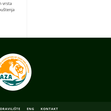
h vrsta
puštenja
ORAVILIŠTE
ENG
KONTAKT