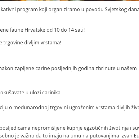
dukativni program koji organiziramo u povodu Svjetskog dana 
ićene faune Hrvatske od 10 do 14 sati!
e trgovine divljim vrstama!
su nakon zapljene carine posljednjih godina zbrinute u našem
e okušavate u ulozi carinika
iju o međunarodnoj trgovini ugroženim vrstama divljih živo
 posljedicama nepromišljene kupnje egzotičnih životinja i su
 Posebno je važno da to imaju na umu na putovanjima izvan E