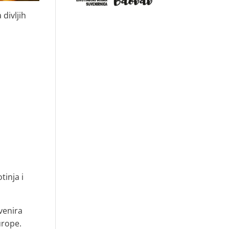
divljih
tinja i
venira
urope.