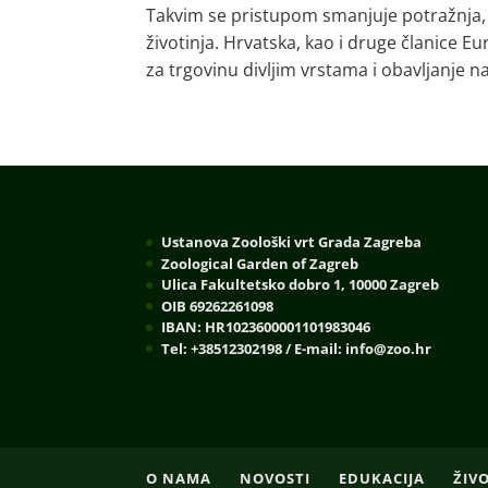
Takvim se pristupom smanjuje potražnja, d
životinja. Hrvatska, kao i druge članice 
za trgovinu divljim vrstama i obavljanje 
Ustanova Zoološki vrt Grada Zagreba
Zoological Garden of Zagreb
Ulica Fakultetsko dobro 1, 10000 Zagreb
OIB 69262261098
IBAN: HR1023600001101983046
Tel: +38512302198 / E-mail: info@zoo.hr
O NAMA
NOVOSTI
EDUKACIJA
ŽIV