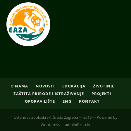
O NAMA
NOVOSTI
EDUKACIJA
ŽIVOTINJE
ZAŠTITA PRIRODE I ISTRAŽIVANJE
PROJEKTI
OPORAVILIŠTE
ENG
KONTAKT
Ustanova Zoološki vrt Grada Zagreba --- 2019 --- Powered by
Wordpress --- admin@zoo.hr