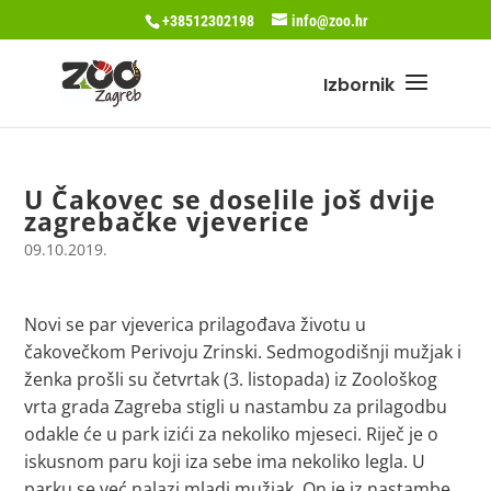
+38512302198
info@zoo.hr
U Čakovec se doselile još dvije
zagrebačke vjeverice
09.10.2019.
Novi se par vjeverica prilagođava životu u
čakovečkom Perivoju Zrinski. Sedmogodišnji mužjak i
ženka prošli su četvrtak (3. listopada) iz Zoološkog
vrta grada Zagreba stigli u nastambu za prilagodbu
odakle će u park izići za nekoliko mjeseci. Riječ je o
iskusnom paru koji iza sebe ima nekoliko legla. U
parku se već nalazi mladi mužjak. On je iz nastambe