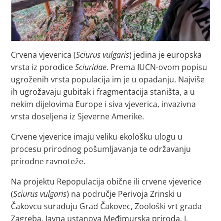
Crvena vjeverica (
Sciurus vulgaris
) jedina je europska
vrsta iz porodice
Sciuridae
. Prema IUCN-ovom popisu
ugroženih vrsta populacija im je u opadanju. Najviše
ih ugrožavaju gubitak i fragmentacija staništa, a u
nekim dijelovima Europe i siva vjeverica, invazivna
vrsta doseljena iz Sjeverne Amerike.
Crvene vjeverice imaju veliku ekološku ulogu u
procesu prirodnog pošumljavanja te održavanju
prirodne ravnoteže.
Na projektu Repopulacija obične ili crvene vjeverice
(
Sciurus vulgaris
) na područje Perivoja Zrinski u
Čakovcu surađuju Grad Čakovec, Zoološki vrt grada
Zagreba, Javna ustanova Međimurska priroda, I.