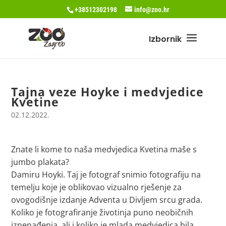
+38512302198
info@zoo.hr
Tajna veze Hoyke i medvjedice
Kvetine
02.12.2022.
Znate li kome to naša medvjedica Kvetina maše s
jumbo plakata?
Damiru Hoyki. Taj je fotograf snimio fotografiju na
temelju koje je oblikovao vizualno rješenje za
ovogodišnje izdanje Adventa u Divljem srcu grada.
Koliko je fotografiranje životinja puno neobičnih
iznenađenja, ali i koliko je mlada medvjedica bila