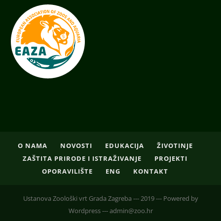
O NAMA
NOVOSTI
EDUKACIJA
ŽIVOTINJE
ZAŠTITA PRIRODE I ISTRAŽIVANJE
PROJEKTI
OPORAVILIŠTE
ENG
KONTAKT
Ustanova Zoološki vrt Grada Zagreba --- 2019 --- Powered by
Wordpress --- admin@zoo.hr