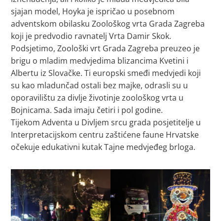
sjajan model, Hoyka je ispričao u posebnom
adventskom obilasku Zoološkog vrta Grada Zagreba
koji je predvodio ravnatelj Vrta Damir Skok.
Podsjetimo, Zoološki vrt Grada Zagreba preuzeo je
brigu o mladim medvjedima blizancima Kvetini i
Albertu iz Slovačke. Ti europski smeđi medvjedi koji
su kao mladunčad ostali bez majke, odrasli su u
oporavilištu za divlje životinje zoološkog vrta u
Bojnicama. Sada imaju četiri i pol godine.
Tijekom Adventa u Divljem srcu grada posjetitelje u
Interpretacijskom centru zaštićene faune Hrvatske
očekuje edukativni kutak Tajne medvjeđeg brloga.