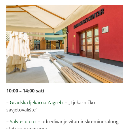
10:00 – 14:00 sati
–
Gradska ljekarna Zagreb
– „Ljekarničko
savjetovalište“
–
Salvus d.o.o.
– određivanje vitaminsko-mineralnog
statusa organizma