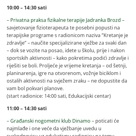
10:00 – 14:30 sati
–
Privatna praksa fizikalne terapije Jadranka Brozd
–
savjetovanje fizioterapeuta te posebni popusti na
terapijske programe s radionicom naziva ”Kretanje je
zdravlje” – naučite specijalizirane vježbe za svaki dan
– dok se vozite na posao, idete u školu, prije i nakon
sportskih aktivnosti – kako pokretima podići zdravlje i
riješiti se boli. Proljeće je vrijeme kretanja – od šetnji,
planinarenja, igre na otvorenom, vožnje biciklom i
ostalih aktivnosti na svježem zraku – ne dopustite da
vam bol pokvari planove.
(start radionice: 14:00 sati, Edukacijski centar)
11:00 – 14:30 sati
–
Građanski nogometni klub Dinamo
– poticati će
najmlađe i one veće da vježbanje uvedu u
svakodnevicu uz edukativnu radionicu na temu