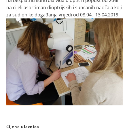
na besplatnu kontrola vida u optici i popust od 20%
na cijeli asortiman dioptrijskih i sunčanih naočala koji
za sudionike događanja vrijedi od 08.04.- 13.04.2019.
Cijene ulaznica