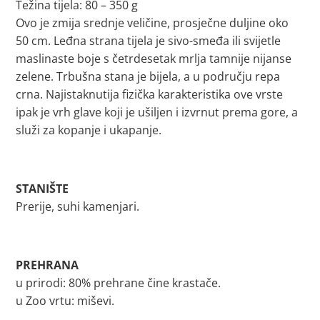
Težina tijela: 80 – 350 g
Ovo je zmija srednje veličine, prosječne duljine oko
50 cm. Leđna strana tijela je sivo-smeđa ili svijetle
maslinaste boje s četrdesetak mrlja tamnije nijanse
zelene. Trbušna stana je bijela, a u području repa
crna. Najistaknutija fizička karakteristika ove vrste
ipak je vrh glave koji je ušiljen i izvrnut prema gore, a
služi za kopanje i ukapanje.
STANIŠTE
Prerije, suhi kamenjari.
PREHRANA
u prirodi: 80% prehrane čine krastače.
u Zoo vrtu: miševi.