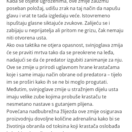
Kada se osjete ugroženima, ove zmije zauzmu
poseban položaj, udišu zrak na taj način da napušu
glavu i vrat te tada izgledaju veće. Istovremeno
ispuštaju glasne siktajuće zvukove. Zalijeću se i
zabijaju u neprijatelja ali pritom ne grizu, čak nemaju
niti otvorena usta.
Ako ova taktika ne otjera opasnost, svinjoglava zmija
će se praviti mrtva tako da se preokrene na leđa,
nadajući se da će predator izgubiti zanimanje za nju.
Ove se zmije u prirodi uglavnom hrane krastačama
koje i same imaju način obrane od predatora – tijelo
im se proširi kako ih se ne bi moglo progutati.
Međutim, svinjoglave zmije u stražnjem dijelu usta
imaju velike zube kojima probuše krastaču te
nesmetano nastave s gutanjem plijena.
Povećana nadbubrežna žlijezda ove zmije osigurava
proizvodnju dovoljne količine adrenalina kako bi se
životinja obranila od toksina koji krastača oslobađa