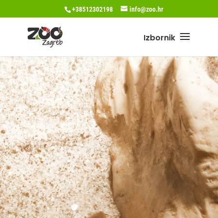
+38512302198
info@zoo.hr