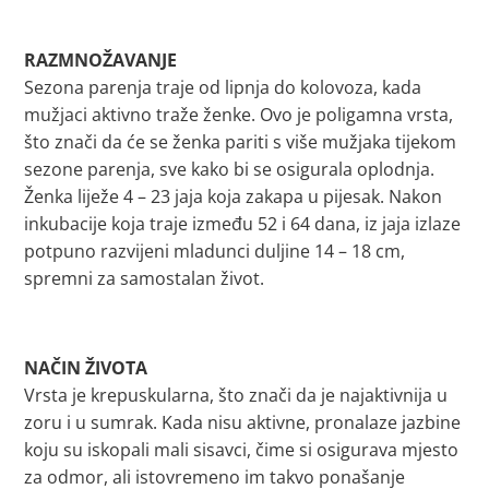
RAZMNOŽAVANJE
Sezona parenja traje od lipnja do kolovoza, kada
mužjaci aktivno traže ženke. Ovo je poligamna vrsta,
što znači da će se ženka pariti s više mužjaka tijekom
sezone parenja, sve kako bi se osigurala oplodnja.
Ženka liježe 4 – 23 jaja koja zakapa u pijesak. Nakon
inkubacije koja traje između 52 i 64 dana, iz jaja izlaze
potpuno razvijeni mladunci duljine 14 – 18 cm,
spremni za samostalan život.
NAČIN ŽIVOTA
Vrsta je krepuskularna, što znači da je najaktivnija u
zoru i u sumrak. Kada nisu aktivne, pronalaze jazbine
koju su iskopali mali sisavci, čime si osigurava mjesto
za odmor, ali istovremeno im takvo ponašanje