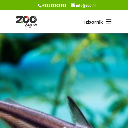
+38512302198
info@zoo.hr