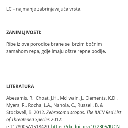
LC – najmanje zabrinjavajuća vrsta.
ZANIMLJIVOSTI:
Ribe iz ove porodice brane se brzim bočnim
zamahom repa, gdje imaju oštre repne bodlje.
LITERATURA
Abesamis, R., Choat, J.H., McIlwain, J., Clements, K.D.,
Myers, R., Rocha, L.A., Nanola, C., Russell, B. &
Stockwell, B. 2012.
Zebrasoma scopas
.
The IUCN Red List
of Threatened Species
2012:
e.T178005A1518420.
https://dx.doi.org/10.2305/IUCN.