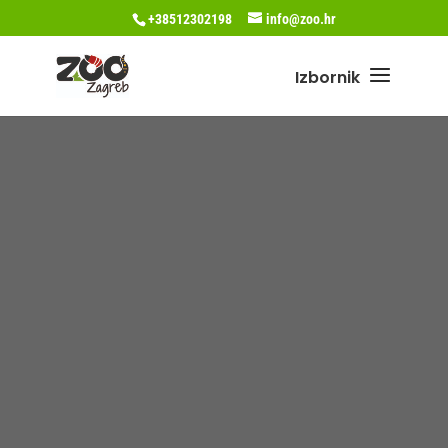
+38512302198
info@zoo.hr