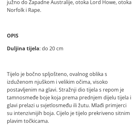
južno do Zapadne Australije, otoka Lord Howe, otoka
Norfolk i Rape.
OPIS
Duljina tijela
: do 20 cm
Tijelo je bočno spljošteno, ovalnog oblika s
izduženom njuškom i velikim očima, visoko
postavljenim na glavi. Stražnji dio tijela s repom je
tamnosmeđe boje koja prema prednjem dijelu tijela i
glavi prelazi u svjetlosmeđu ili žutu. Mlađi primjerci
su intenzivnijih boja. Cijelo je tijelo prekriveno sitnim
plavim točkicama.