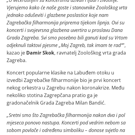
„U večerašnjim su koncertima uživali i ljudi i životinje.
Vjerujemo kako će naše goste i stanovnike Zoološkog vrta
jednako oduševiti i glazbene poslastice koje nam
Zagrebačka filharmonija priprema tijekom lipnja. Ovi su
koncerti i svojevrsna glazbena uvertira u proslavu Dana
Grada Zagreba. Svi smo posebno bili ganuti kad su Vrtom
odjeknuli taktovi pjesme „Moj Zagreb, tak imam te rad“
”,
kazao je
Damir Skok
, ravnatelj Zoološkog vrta grada
Zagreba.
Koncert popularne klasike na Labuđem otoku u
izvedbi Zagrebačke filharmonije bio je prvi koncert
nekog orkestra u Zagrebu nakon koronakrize. Među
nekoliko stotina Zagrepčana pratio ga je
gradonačelnik Grada Zagreba Milan Bandić.
„Sretni smo što Zagrebačka filharmonija nakon dva i pol
mjeseca ponovo nastupa. Koncerti pod vedrim nebom sa
sobom povlače i određenu simboliku – donose svjetlo na