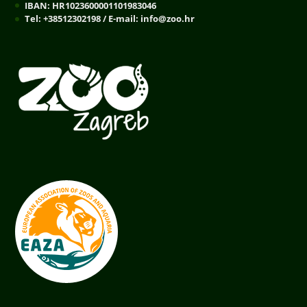
IBAN: HR1023600001101983046
Tel: +38512302198 / E-mail: info@zoo.hr