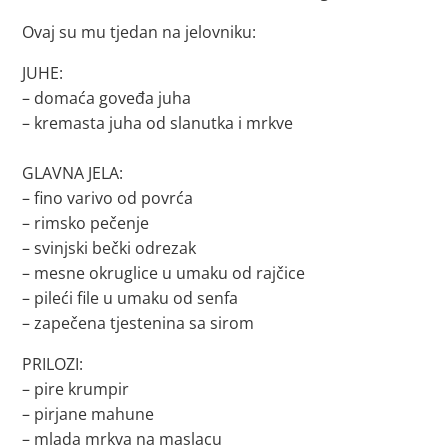
Ovaj su mu tjedan na jelovniku:
JUHE:
– domaća goveđa juha
– kremasta juha od slanutka i mrkve
GLAVNA JELA:
– fino varivo od povrća
– rimsko pečenje
– svinjski bečki odrezak
– mesne okruglice u umaku od rajčice
– pileći file u umaku od senfa
– zapečena tjestenina sa sirom
PRILOZI:
– pire krumpir
– pirjane mahune
– mlada mrkva na maslacu