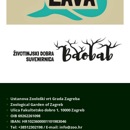
Ustanova Zoološki vrt Grada Zagreba
Zoological Garden of Zagreb
Ulica Fakultetsko dobro 1, 10000 Zagreb
OIB 69262261098
IBAN: HR1023600001101983046
Tel: +38512302198 / E-mail: info@zoo.hr