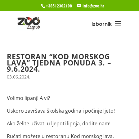
+38512302198
info@zoo.hr
RESTORAN “KOD MORSKOG
LAVA” TJEDNA PONUDA 3. –
9.6.2024.
03.06.2024.
Volimo lipanj! A vi?
Uskoro završava školska godina i počinje ljeto!
Ako želite uživati u ljepoti lipnja, dođite nam!
Ručati možete u restoranu Kod morskog lava.