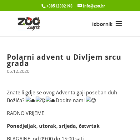
+38512302198
info@zoo.hr
Polarni advent u Divljem srcu
grada
05.12.2020.
Znate li gdje se ovog Adventa gaji poseban duh
Božića?
Dođite nam!
RADNO VRIJEME:
Ponedjeljak, utorak, srijeda, četvrtak
BLAGAJNE: od 09:00 do 15:00 sati