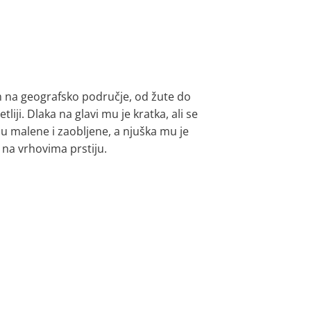
m na geografsko područje, od žute do
iji. Dlaka na glavi mu je kratka, ali se
 mu malene i zaobljene, a njuška mu je
e na vrhovima prstiju.