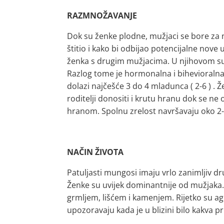
RAZMNOŽAVANJE
Dok su ženke plodne, mužjaci se bore za 
štitio i kako bi odbijao potencijalne nov
ženka s drugim mužjacima. U njihovom sus
Razlog tome je hormonalna i bihevioralna
dolazi najčešće 3 do 4 mladunca ( 2-6 ) . Ž
roditelji donositi i krutu hranu dok se ne
hranom. Spolnu zrelost navršavaju oko 2-
NAČIN ŽIVOTA
Patuljasti mungosi imaju vrlo zanimljiv dr
Ženke su uvijek dominantnije od mužjaka
grmljem, lišćem i kamenjem. Rijetko su ag
upozoravaju kada je u blizini bilo kakva pri