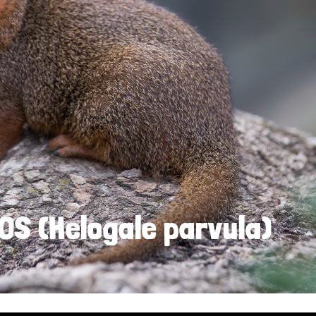
S (Helogale parvula)