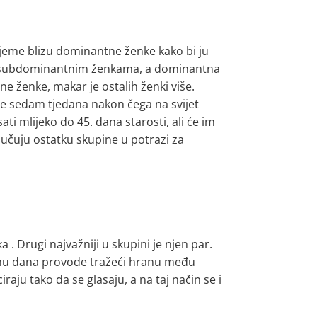
ijeme blizu dominantne ženke kako bi ju
i sa subdominantnim ženkama, a dominantna
 ženke, makar je ostalih ženki više.
ke sedam tjedana nakon čega na svijet
ati mlijeko do 45. dana starosti, ali će im
ljučuju ostatku skupine u potrazi za
 . Drugi najvažniji u skupini je njen par.
ćinu dana provode tražeći hranu među
ju tako da se glasaju, a na taj način se i