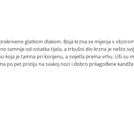
e prekriveno glatkom dlakom. Boja krzna se mijenja s obziro
tamnije od ostatka tijela, a trbušni dio krzna je nešto svijetl
aku koja je tamna pri korijenu, a svijetla prema vrhu. Uši su
. Ima po pet prstiju na svakoj nozi i dobro prilagođene kandž