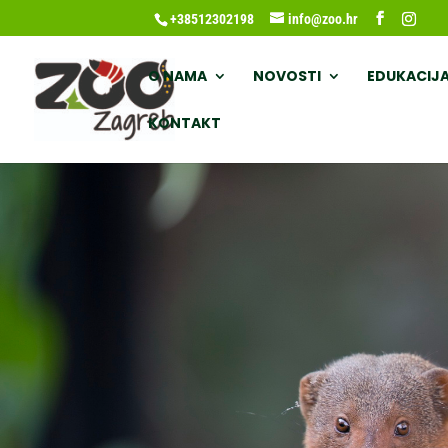
+38512302198
info@zoo.hr
O NAMA
NOVOSTI
EDUKACIJ
KONTAKT