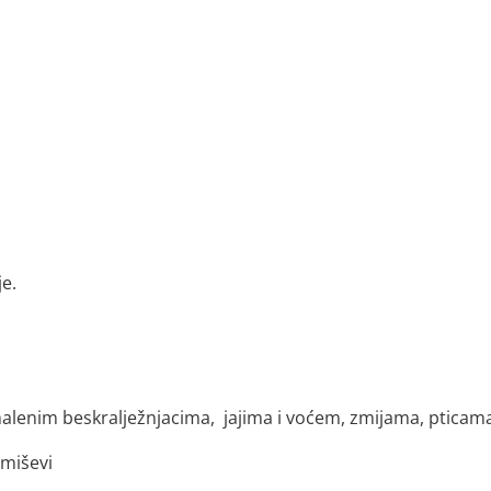
e.
malenim beskralježnjacima, jajima i voćem, zmijama, pticam
 miševi