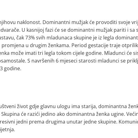
njihovu naklonost. Dominantni mužjak će provoditi svoje vr
e udvarače. U kasnijoj fazi će se dominantni mužjak pariti 
tavu, čak 73% svih mladunaca skupine je iz legla dominantne
 promjena u drugim ženkama. Period gestacije traje otprili
enka može imati tri legla tokom cijele godine. Mladunci će sis
 osamostale. S navršenih 6 mjeseci starosti mladunci se prik
3 godine.
uštveni život gdje glavnu ulogu ima starija, dominantna ženka
. Skupina će razići jedino ako dominantna ženka ugine. Ve
resivni jedni prema drugima unutar jedne skupine. Komunicira
jetnja.