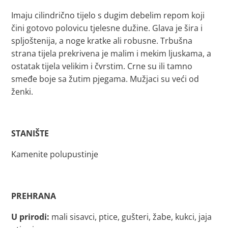
Imaju cilindrično tijelo s dugim debelim repom koji
čini gotovo polovicu tjelesne dužine. Glava je šira i
spljoštenija, a noge kratke ali robusne. Trbušna
strana tijela prekrivena je malim i mekim ljuskama, a
ostatak tijela velikim i čvrstim. Crne su ili tamno
smeđe boje sa žutim pjegama. Mužjaci su veći od
ženki.
STANIŠTE
Kamenite polupustinje
PREHRANA
U prirodi:
mali sisavci, ptice, gušteri, žabe, kukci, jaja