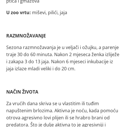
ptica i gmazova
U zoo vrtu:
miševi, pilići, jaja
RAZMNOŽAVANJE
Sezona razmnožavanja je u veljači i ožujku, a parenje
traje 30 do 60 minuta. Nakon 2 mjeseca ženka izliježe
i zakapa 3 do 13 jaja. Nakon 6 mjeseci inkubacije iz
jaja izlaze mladi veliki i do 20 cm.
NAČIN ŽIVOTA
Za vrućih dana skriva se u vlastitim ili tuđim
napuštenim brlozima. Aktivna je noću, kada pomoću
otrova agresivno lovi plijen ili se hrabro brani od
predatora. Što je dulje aktivna to je agresivniji i