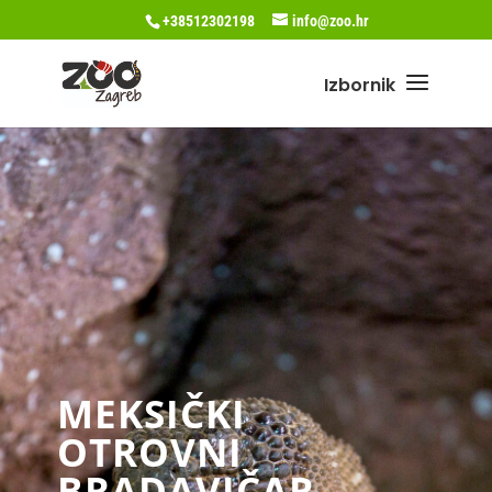
+38512302198
info@zoo.hr
MEKSIČKI
OTROVNI
BRADAVIČAR