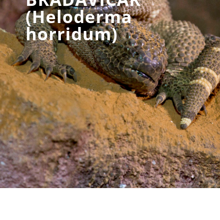
(Heloderma
horridum)