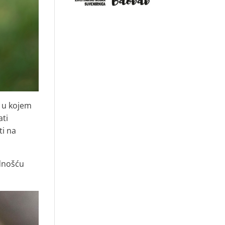
o u kojem
ati
ti na
ednošću