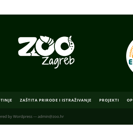
OTINJE
ZAŠTITA PRIRODE I ISTRAŽIVANJE
PROJEKTI
OP
owered by Wordpress --- admin@zoo.hr