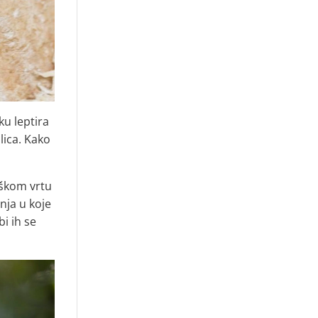
ku leptira
lica. Kako
oškom vrtu
nja u koje
i ih se