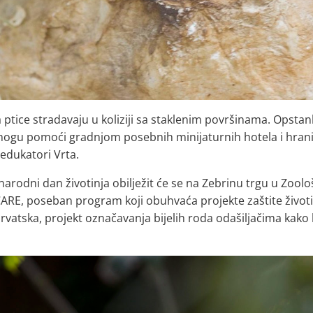
ptice stradavaju u koliziji sa staklenim površinama. Opstan
 mogu pomoći gradnjom posebnih minijaturnih hotela i hrani
 edukatori Vrta.
narodni dan životinja obilježit će se na Zebrinu trgu u Zool
CARE, poseban program koji obuhvaća projekte zaštite životi
rvatska, projekt označavanja bijelih roda odašiljačima kako b