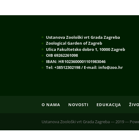
Ustanova Zoološki vrt Grada Zagreba
Zoological Garden of Zagreb
Ulica Fakultetsko dobro 1, 10000 Zagreb
OIB 69262261098
IBAN: HR1023600001101983046
Tel: +38512302198 / E-mail: info@zoo.hr
O NAMA
NOVOSTI
EDUKACIJA
ŽIV
Ustanova Zoološki vrt Grada Zagreba --- 2019 --- P