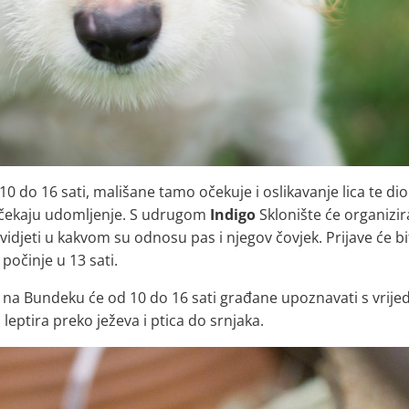
 10 do 16 sati, mališane tamo očekuje i oslikavanje lica te di
a čekaju udomljenje. S udrugom
Indigo
Sklonište će organizir
vidjeti u kakvom su odnosu pas i njegov čovjek. Prijave će bi
počinje u 13 sati.
na Bundeku će od 10 do 16 sati građane upoznavati s vrij
leptira preko ježeva i ptica do srnjaka.