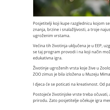
Posjetitelji koji kupe razglednicu kojom s
znanja, brzine i snalažljivosti, a troje naju
ugroženim vrstama.
Većina tih životinja uključena je u EEP, 
se taj program provodi i na koji način mož
edukativna igra.
Životinje ugroženih vrsta koje žive u Zool
ZOO zimus je bila izložena u Muzeju Mimara
I djeca će se poticati na kreativnost. Od pa
Postojeće životinjske vrste treba očuvati,
prirodu. Zato posjetitelje očekuje igra me