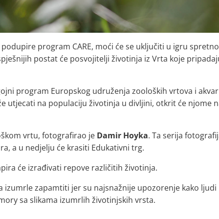
e podupire program CARE, moći će se uključiti u igru spretno
spješnijih postat će posvojitelji životinja iz Vrta koje pripada
uzgojni program Europskog udruženja zooloških vrtova i akvar
e utjecati na populaciju životinja u divljini, otkrit će njome
oškom vrtu, fotografirao je
Damir Hoyka
. Ta serija fotograf
, a u nedjelju će krasiti Edukativni trg.
pira će izrađivati repove različitih životinja.
 a izumrle zapamtiti jer su najsnažnije upozorenje kako ljudi
mory sa slikama izumrlih životinjskih vrsta.