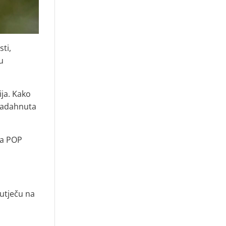
sti,
ju
ija. Kako
 nadahnuta
ija POP
 utječu na