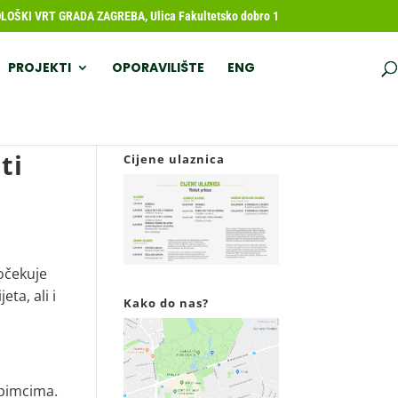
OŠKI VRT GRADA ZAGREBA, Ulica Fakultetsko dobro 1
PROJEKTI
OPORAVILIŠTE
ENG
ti
Cijene ulaznica
očekuje
ta, ali i
Kako do nas?
ubimcima.