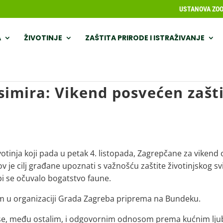
USTANOVA ZOOL
A
ŽIVOTINJE
ZAŠTITA PRIRODE I ISTRAŽIVANJE
mira: Vikend posvećen zašti
inja koji pada u petak 4. listopada, Zagrepčane za vikend 
je cilj građane upoznati s važnošću zaštite životinjskog svije
bi se očuvalo bogatstvo faune.
m u organizaciji Grada Zagreba priprema na Bundeku.
 se, među ostalim, i odgovornim odnosom prema kućnim lj