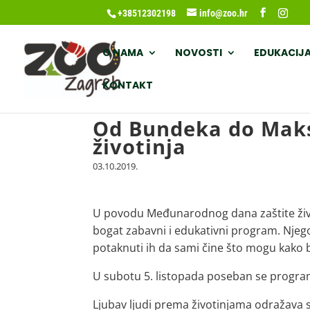
+38512302198
info@zoo.hr
O NAMA
NOVOSTI
EDUKACIJ
KONTAKT
Od Bundeka do Maksi
životinja
03.10.2019.
U povodu Međunarodnog dana zaštite život
bogat zabavni i edukativni program. Njegov 
potaknuti ih da sami čine što mogu kako 
U subotu 5. listopada poseban se progra
Ljubav ljudi prema životinjama odražava