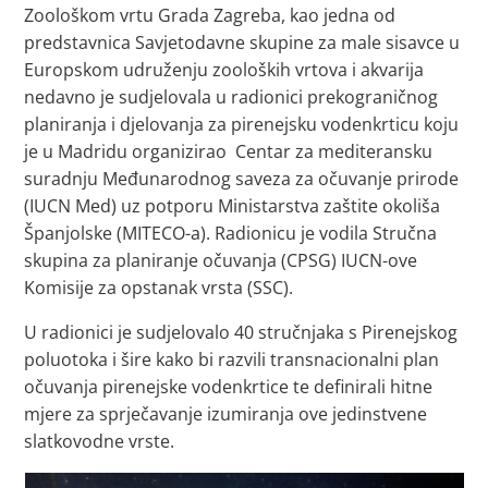
Zoološkom vrtu Grada Zagreba, kao jedna od
predstavnica Savjetodavne skupine za male sisavce u
Europskom udruženju zooloških vrtova i akvarija
nedavno je sudjelovala u radionici prekograničnog
planiranja i djelovanja za pirenejsku vodenkrticu koju
je u Madridu organizirao Centar za mediteransku
suradnju Međunarodnog saveza za očuvanje prirode
(IUCN Med) uz potporu Ministarstva zaštite okoliša
Španjolske (MITECO-a). Radionicu je vodila Stručna
skupina za planiranje očuvanja (CPSG) IUCN-ove
Komisije za opstanak vrsta (SSC).
U radionici je sudjelovalo 40 stručnjaka s Pirenejskog
poluotoka i šire kako bi razvili transnacionalni plan
očuvanja pirenejske vodenkrtice te definirali hitne
mjere za sprječavanje izumiranja ove jedinstvene
slatkovodne vrste.