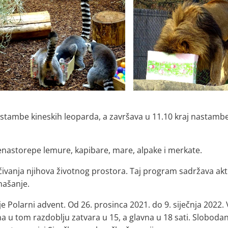
nastambe kineskih leoparda, a završava u 11.10 kraj nastam
tenastorepe lemure, kapibare, mare, alpake i merkate.
ćivanja njihova životnog prostora. Taj program sadržava akt
našanje.
 Polarni advent. Od 26. prosinca 2021. do 9. siječnja 2022. V
na u tom razdoblju zatvara u 15, a glavna u 18 sati. Slobodan