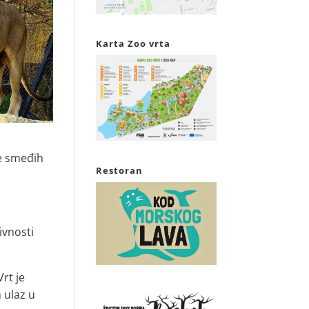
Karta Zoo vrta
be smeđih
Restoran
ivnosti
rt je
 ulaz u