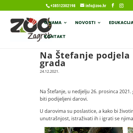
+38512302198
info@zoo.hr
O NAMA
NOVOSTI
EDUKACIJ
KONTAKT
Na Štefanje podjela
grada
24.12.2021.
Na Štefanje, u nedjelju 26. prosinca 2021
biti podijeljeni darovi.
U darovima su poslastice, a kako bi životinj
unutrašnjost, istraživati ih i igrati se njima