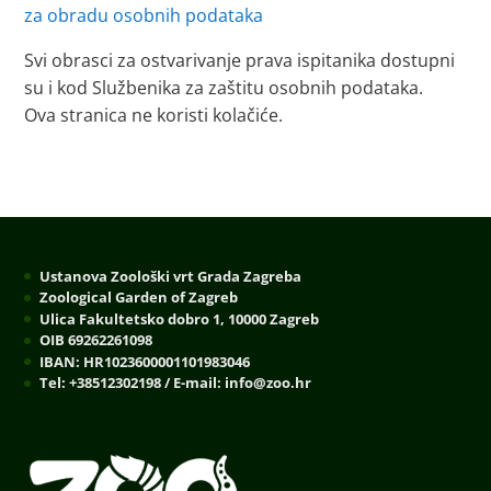
za obradu osobnih podataka
Svi obrasci za ostvarivanje prava ispitanika dostupni
su i kod Službenika za zaštitu osobnih podataka.
Ova stranica ne koristi kolačiće.
Ustanova Zoološki vrt Grada Zagreba
Zoological Garden of Zagreb
Ulica Fakultetsko dobro 1, 10000 Zagreb
OIB 69262261098
IBAN: HR1023600001101983046
Tel: +38512302198 / E-mail: info@zoo.hr