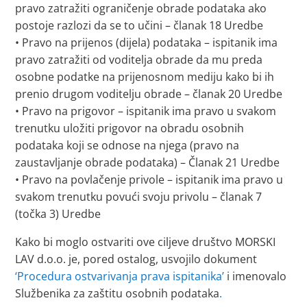
pravo zatražiti ograničenje obrade podataka ako
postoje razlozi da se to učini – članak 18 Uredbe
• Pravo na prijenos (dijela) podataka – ispitanik ima
pravo zatražiti od voditelja obrade da mu preda
osobne podatke na prijenosnom mediju kako bi ih
prenio drugom voditelju obrade – članak 20 Uredbe
• Pravo na prigovor – ispitanik ima pravo u svakom
trenutku uložiti prigovor na obradu osobnih
podataka koji se odnose na njega (pravo na
zaustavljanje obrade podataka) – Članak 21 Uredbe
• Pravo na povlačenje privole – ispitanik ima pravo u
svakom trenutku povući svoju privolu – članak 7
(točka 3) Uredbe
Kako bi moglo ostvariti ove ciljeve društvo MORSKI
LAV d.o.o. je, pored ostalog, usvojilo dokument
‘Procedura ostvarivanja prava ispitanika’
i imenovalo
Službenika za zaštitu osobnih podataka
.