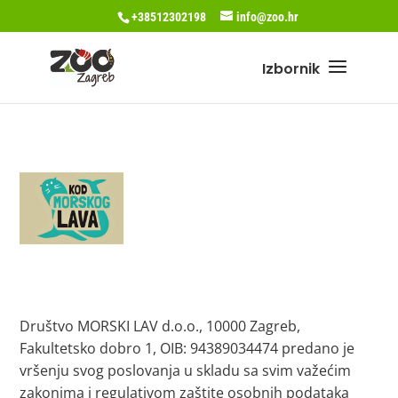
+38512302198
info@zoo.hr
Društvo MORSKI LAV d.o.o., 10000 Zagreb,
Fakultetsko dobro 1, OIB: 94389034474 predano je
vršenju svog poslovanja u skladu sa svim važećim
zakonima i regulativom zaštite osobnih podataka