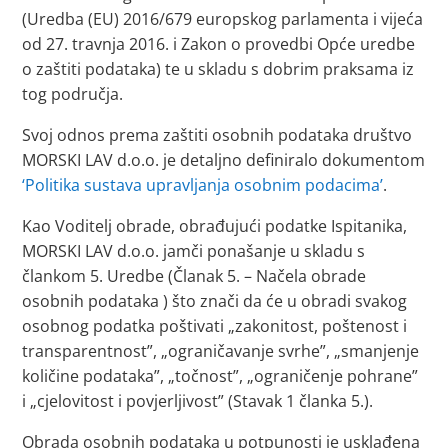
(Uredba (EU) 2016/679 europskog parlamenta i vijeća
od 27. travnja 2016. i Zakon o provedbi Opće uredbe
o zaštiti podataka) te u skladu s dobrim praksama iz
tog područja.
Svoj odnos prema zaštiti osobnih podataka društvo
MORSKI LAV d.o.o. je detaljno definiralo dokumentom
‘Politika sustava upravljanja osobnim podacima’
.
Kao Voditelj obrade, obrađujući podatke Ispitanika,
MORSKI LAV d.o.o. jamči ponašanje u skladu s
člankom 5. Uredbe (Članak 5. – Načela obrade
osobnih podataka ) što znači da će u obradi svakog
osobnog podatka poštivati „zakonitost, poštenost i
transparentnost”, „ograničavanje svrhe”, „smanjenje
količine podataka”, „točnost”, „ograničenje pohrane”
i „cjelovitost i povjerljivost” (Stavak 1 članka 5.).
Obrada osobnih podataka u potpunosti je usklađena