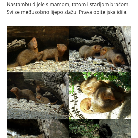
Nastambu dijele s mamom, tatom i starijom braćom.
Svi se međusobno lijepo slažu. Prava obiteljska idila.