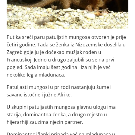
Put ka sreći paru patuljstih mungosa otvoren je prije
četiri godine. Tada se ženka iz Nizozemske doselila u
Zagreb gdje ju je dočekao mužjak rođen u
Francuskoj. Jedno u drugo zaljubili su se na prvi
pogled. Sada imaju šest godina i iza njih je već
nekoliko legla mladunaca.
Patuljasti mungosi u prirodi nastanjuju šume i
savane istočne i južne Afrike.
U skupini patuljastih mungosa glavnu ulogu ima
starija, dominantna ženka, a drugo mjesto u
hijerarhiji zauzima njezin partner.
Dominantnoj ženki pripada većina mladunaca u