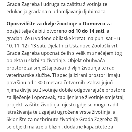
Grada Zagreba i udruga za zaštitu životinja te
edukacija građana o udomljavanju ljubimaca.
Oporavilište za divlje životinje u Dumovcu
za
posjetitelje će biti otvoreno
od 10 do 14 sati
, a
građani će u vođene obilaske kretati na puni sat – u
10, 11, 12 i 13 sati. Djelatnici Ustanove Zoološki vrt
Grada Zagreba upoznat će ih s velikim značajem tog
objekta u skrbi za životinje. Objekt obuhvaća
prostore za smještaj pasa i divljih životinja te rad
veterinarske službe. Ti specijalizirani prostori imaju
površinu od 1300 metara četvornih. Zahvaljujući
njima divlje su životinje dobile odgovarajuće prostore
za liječenje i oporavak, zaplijenjene životinje smještaj,
projekti zaštite životinja mjesto gdje se mogu raditi
istraživanja te uzgajati ugrožene vrste životinja, a
Sklonište za nezbrinute životinje Grada Zagreba čiji
se objekti nalaze u blizini, dodatne kapacitete za