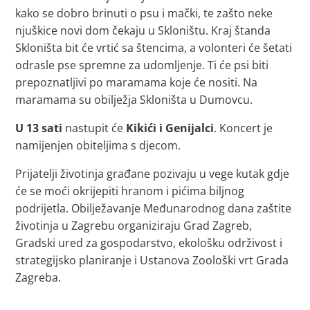
kako se dobro brinuti o psu i mački, te zašto neke
njuškice novi dom čekaju u Skloništu. Kraj štanda
Skloništa bit će vrtić sa štencima, a volonteri će šetati
odrasle pse spremne za udomljenje. Ti će psi biti
prepoznatljivi po maramama koje će nositi. Na
maramama su obilježja Skloništa u Dumovcu.
U 13 sati
nastupit će
Kikići i Genijalci
. Koncert je
namijenjen obiteljima s djecom.
Prijatelji životinja građane pozivaju u vege kutak gdje
će se moći okrijepiti hranom i pićima biljnog
podrijetla. Obilježavanje Međunarodnog dana zaštite
životinja u Zagrebu organiziraju Grad Zagreb,
Gradski ured za gospodarstvo, ekološku održivost i
strategijsko planiranje i Ustanova Zoološki vrt Grada
Zagreba.