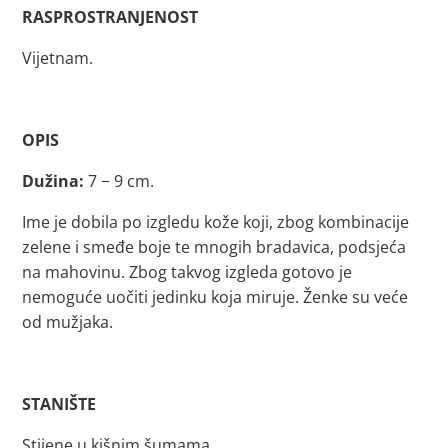
RASPROSTRANJENOST
Vijetnam.
OPIS
Dužina:
7 − 9 cm.
Ime je dobila po izgledu kože koji, zbog kombinacije
zelene i smeđe boje te mnogih bradavica, podsjeća
na mahovinu. Zbog takvog izgleda gotovo je
nemoguće uočiti jedinku koja miruje. Ženke su veće
od mužjaka.
STANIŠTE
Stijene u kišnim šumama.