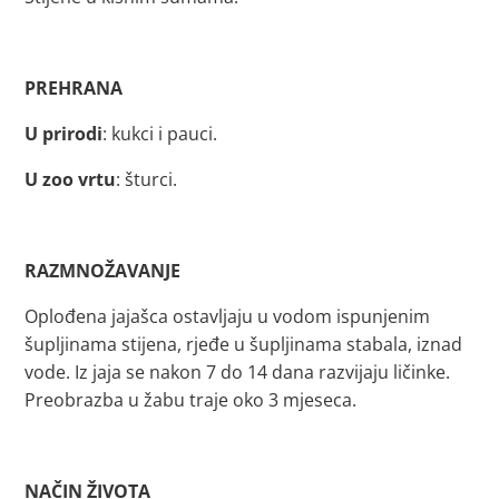
PREHRANA
U prirodi
: kukci i pauci.
U zoo vrtu
: šturci.
RAZMNOŽAVANJE
Oplođena jajašca ostavljaju u vodom ispunjenim
šupljinama stijena, rjeđe u šupljinama stabala, iznad
vode. Iz jaja se nakon 7 do 14 dana razvijaju ličinke.
Preobrazba u žabu traje oko 3 mjeseca.
NAČIN ŽIVOTA