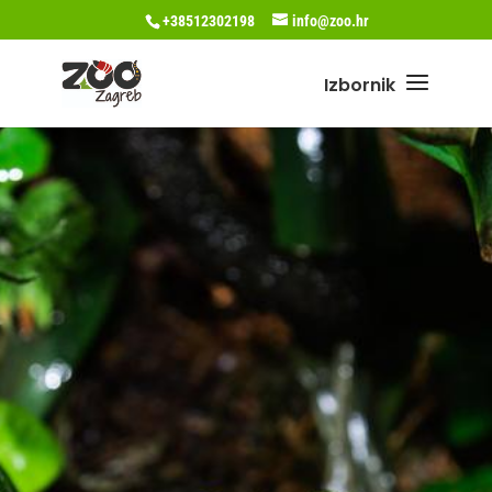
+38512302198
info@zoo.hr