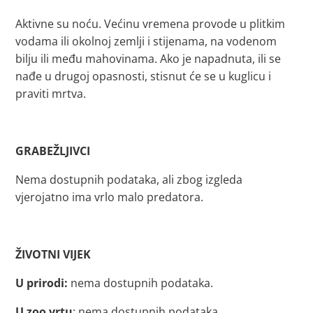
Aktivne su noću. Većinu vremena provode u plitkim
vodama ili okolnoj zemlji i stijenama, na vodenom
bilju ili među mahovinama. Ako je napadnuta, ili se
nađe u drugoj opasnosti, stisnut će se u kuglicu i
praviti mrtva.
GRABEŽLJIVCI
Nema dostupnih podataka, ali zbog izgleda
vjerojatno ima vrlo malo predatora.
ŽIVOTNI VIJEK
U prirodi:
nema dostupnih podataka.
U zoo vrtu
: nema dostupnih podataka.