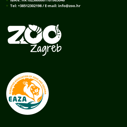
IBAN: HR1023600001101983046
Tel: +38512302198 / E-mail: info@zoo.hr