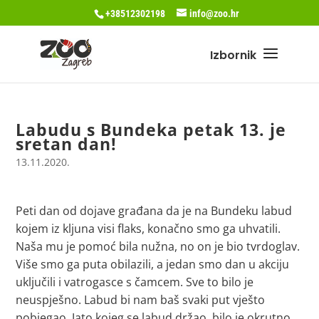
+38512302198
info@zoo.hr
Labudu s Bundeka petak 13. je
sretan dan!
13.11.2020.
Peti dan od dojave građana da je na Bundeku labud
kojem iz kljuna visi flaks, konačno smo ga uhvatili.
Naša mu je pomoć bila nužna, no on je bio tvrdoglav.
Više smo ga puta obilazili, a jedan smo dan u akciju
uključili i vatrogasce s čamcem. Sve to bilo je
neuspješno. Labud bi nam baš svaki put vješto
pobjegao. Jato kojeg se labud držao, bilo je okrutno.