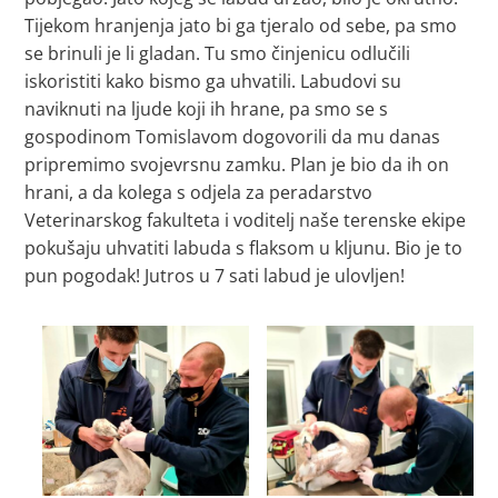
Tijekom hranjenja jato bi ga tjeralo od sebe, pa smo
se brinuli je li gladan. Tu smo činjenicu odlučili
iskoristiti kako bismo ga uhvatili. Labudovi su
naviknuti na ljude koji ih hrane, pa smo se s
gospodinom Tomislavom dogovorili da mu danas
pripremimo svojevrsnu zamku. Plan je bio da ih on
hrani, a da kolega s odjela za peradarstvo
Veterinarskog fakulteta i voditelj naše terenske ekipe
pokušaju uhvatiti labuda s flaksom u kljunu. Bio je to
pun pogodak! Jutros u 7 sati labud je ulovljen!