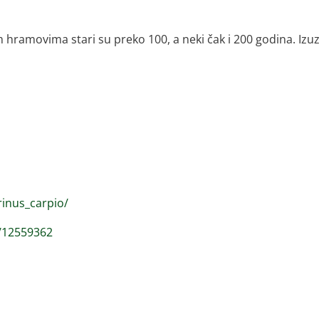
 hramovima stari su preko 100, a neki čak i 200 godina. Izuz
rinus_carpio/
1/12559362