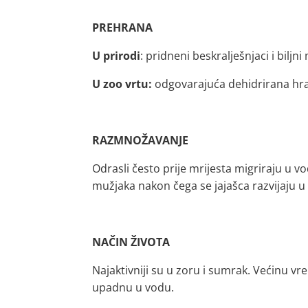
PREHRANA
U prirodi
: pridneni beskralješnjaci i biljni 
U zoo vrtu:
odgovarajuća dehidrirana hra
RAZMNOŽAVANJE
Odrasli često prije mrijesta migriraju u v
mužjaka nakon čega se jajašca razvijaju 
NAČIN ŽIVOTA
Najaktivniji su u zoru i sumrak. Većinu 
upadnu u vodu.