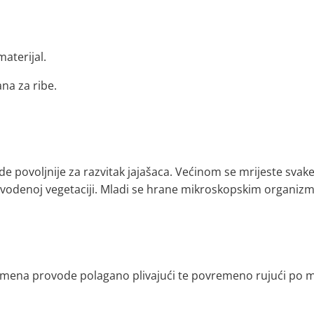
materijal.
na za ribe.
ode povoljnije za razvitak jajašaca. Većinom se mrijeste svak
u vodenoj vegetaciji. Mladi se hrane mikroskopskim organiz
vremena provode polagano plivajući te povremeno rujući po m