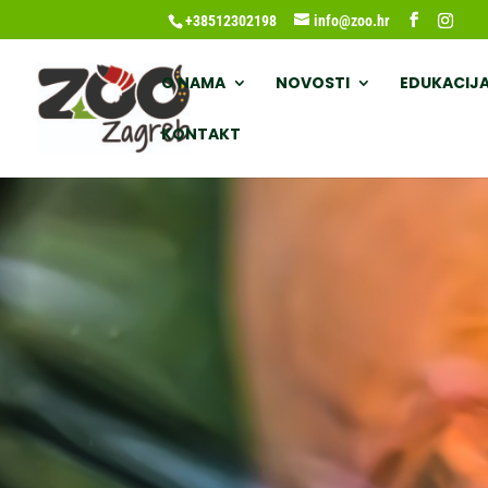
+38512302198
info@zoo.hr
O NAMA
NOVOSTI
EDUKACIJ
KONTAKT