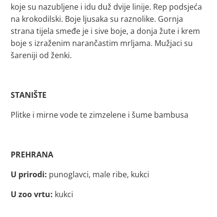
koje su nazubljene i idu duž dvije linije. Rep podsjeća
na krokodilski. Boje ljusaka su raznolike. Gornja
strana tijela smeđe je i sive boje, a donja žute i krem
boje s izraženim narančastim mrljama. Mužjaci su
šareniji od ženki.
STANIŠTE
Plitke i mirne vode te zimzelene i šume bambusa
PREHRANA
U prirodi:
punoglavci, male ribe, kukci
U zoo vrtu:
kukci