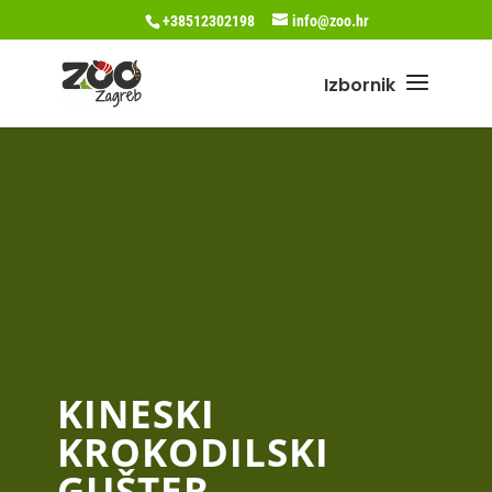
+38512302198
info@zoo.hr
KINESKI
KROKODILSKI
GUŠTER