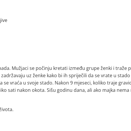
jive
pada. Mužjaci se počinju kretati između grupe ženki i traže
zadržavaju uz ženke kako bi ih spriječili da se vrate u sta
 se vraća u svoje stado. Nakon 9 mjeseci, koliko traje gravi
iko sati nakon okota. Sišu godinu dana, ali ako majka nema
života.