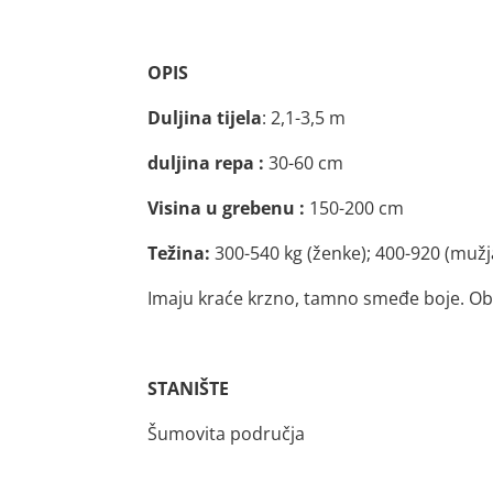
OPIS
Duljina tijela
: 2,1-3,5 m
duljina repa :
30-60 cm
Visina u grebenu :
150-200 cm
Težina:
300-540 kg (ženke); 400-920 (mužj
Imaju kraće krzno, tamno smeđe boje. Ob
STANIŠTE
Šumovita područja