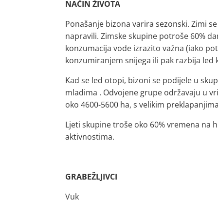
NAČIN ŽIVOTA
Ponašanje bizona varira sezonski. Zimi se 
napravili. Zimske skupine potroše 60% da
konzumacija vode izrazito važna (iako po
konzumiranjem snijega ili pak razbija led
Kad se led otopi, bizoni se podijele u skup
mladima . Odvojene grupe održavaju u vri
oko 4600-5600 ha, s velikim preklapanjima 
Ljeti skupine troše oko 60% vremena na hr
aktivnostima.
GRABEŽLJIVCI
Vuk