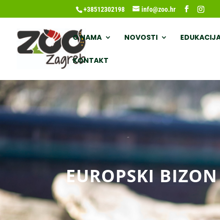
+38512302198
info@zoo.hr
O NAMA
NOVOSTI
EDUKACIJ
KONTAKT
EUROPSKI BIZON 