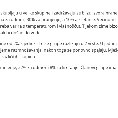
skupljaju u velike skupine i zadržavaju se blizu izvora hrane
na za odmor, 30% za hranjenje, a 10% a kretanje. Većinom se
treba varira s temperaturom i vlažnošću). Tijekom zime bi
 kak bi došao do vode.
ine od 20ak jedinki. Te se grupe razlikuju u 2 vrste. U jedno
jeme razmnožavanja, nakon toga se ponovno spajaju. Mješov
različitih skupina.
anjenje, 32% za odmor i 8% za kretanje. Članovi grupe imaju