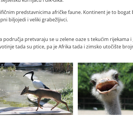
 sejšelsku kornjaču i dik-dika.
ifičnim predstavnicima afričke faune. Kontinent je to bogat
 biljojedi i veliki grabežljivci.
a područja pretvaraju se u zelene oaze s tekućim rijekama 
votinje tada su ptice, pa je Afrika tada i zimsko utočište broj