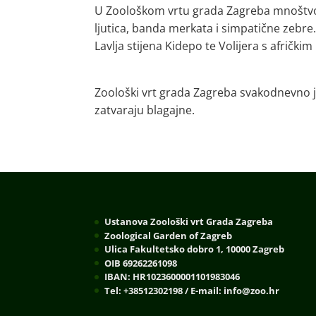
U Zoološkom vrtu grada Zagreba mnoštvo je
ljutica, banda merkata i simpatične zebr
Lavlja stijena Kidepo te Volijera s afričk
Zoološki vrt grada Zagreba svakodnevno je
zatvaraju blagajne.
Ustanova Zoološki vrt Grada Zagreba
Zoological Garden of Zagreb
Ulica Fakultetsko dobro 1, 10000 Zagreb
OIB 69262261098
IBAN: HR1023600001101983046
Tel: +38512302198 / E-mail: info@zoo.hr