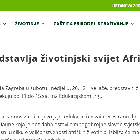
USTANOVA ZOOL
A
ŽIVOTINJE
ZAŠTITA PRIRODE I ISTRAŽIVANJE
stavlja životinjski svijet Afr
Zagreba u subotu i nedjelju, 20. i 21. veljače, predstaviti ži
očekuju od 11 do 15 sati na Edukacijskom trgu.
, slonov zub i nojevo jaje, edukatori će zainteresiranu djec
je faune koja je bez daha ostavila mnogobrojne slavne svjets
asniju sliku o veličanstvenosti afričkih životinja, izbliza će moć