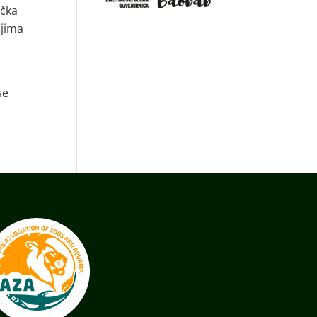
ička
ljima
se