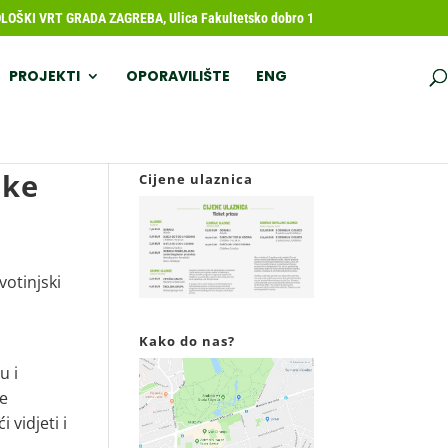
OŠKI VRT GRADA ZAGREBA, Ulica Fakultetsko dobro 1
PROJEKTI
OPORAVILIŠTE
ENG
ike
Cijene ulaznica
votinjski
Kako do nas?
u i
ke
i vidjeti i