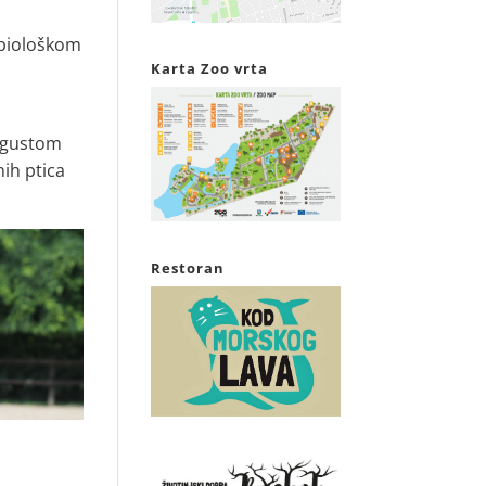
 biološkom
Karta Zoo vrta
i gustom
nih ptica
Restoran