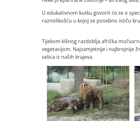
neke preparirane životinje – afričkog lava,
U edukativnom kutku govorit će se o spec
raznolikošću u kojoj se posebno ističu krupni
Tijekom kišnog razdoblja afrička močvarn
vegetacijom. Najzamjetnije i najbrojnije ži
selica iz naših krajeva.