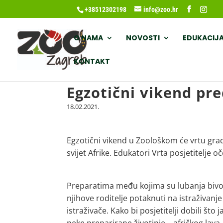
+38512302198
info@zoo.hr
O NAMA
NOVOSTI
EDUKACIJ
KONTAKT
Egzotični vikend pred
18.02.2021.
Egzotični vikend u Zoološkom će vrtu grada 
svijet Afrike. Edukatori Vrta posjetitelje 
Preparatima među kojima su lubanja bivola
njihove roditelje potaknuti na istraživan
istraživače. Kako bi posjetitelji dobili što j