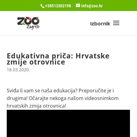
+38512302198
info@zoo.hr
Edukativna priča: Hrvatske
zmije otrovnice
18.03.2020.
Sviđa li vam se naša edukacija? Preporučite je i
drugima! Očarajte nekoga našom videosnimkom
hrvatskih zmija otrovnica!