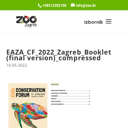
+38512302198
info@zoo.hr
EAZA_CF_2022_Zagreb_Booklet
(final version)_compressed
16.05.2022.