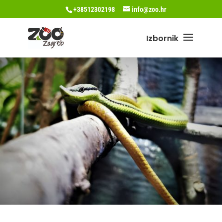
+38512302198
info@zoo.hr