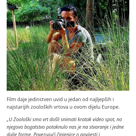
Film daje jedinstven uvid u jedan od najljepših i
najstarijih zooloških vrtova u ovom dijelu Europe.
„U Zoološki smo vrt došli snimati kratak video spot, no
njegovo bogatstvo potaknulo nas je na stvaranje i jedne
dulje forme. Povezujući činjenice o povijesti i