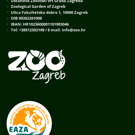
Ustanova Zoološki vrt Grada Zagreba
Zoological Garden of Zagreb
Ulica Fakultetsko dobro 1, 10000 Zagreb
OIB 69262261098
IBAN: HR1023600001101983046
Tel: +38512302198 / E-mail: info@zoo.hr