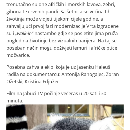
trenutačno su one afričkih i morskih lavova, zebri,
gibona te crvenih pandi. Sa šetnica se većina tih
životinja može vidjeti tijekom cijele godine, a
zahvaljujući prvoj fazi modernizacije Vrta izgrađene
su i
„walk-in“
nastambe gdje se posjetiteljima pruža
pogled na životinje bez vizualnih barijera. Na taj se
poseban način mogu doživjeti lemuri i afričke ptice
močvarice.
Posebna zahvala ekipi koja je uz Jasenku Haleuš
radila na dokumentarcu: Antonija Ranogajec, Zoran
Ožetski, Kristina Frljužec.
Film na Jabuci TV počinje večeras u 20 sati i 30
minuta.