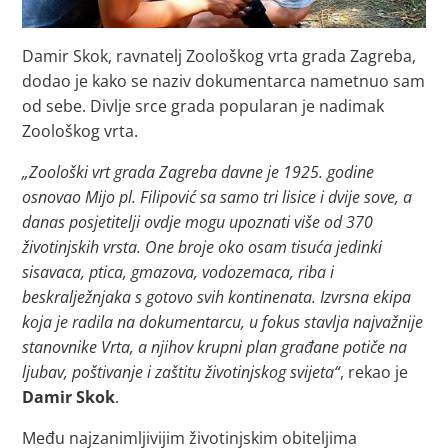
Damir Skok, ravnatelj Zoološkog vrta grada Zagreba,
dodao je kako se naziv dokumentarca nametnuo sam
od sebe. Divlje srce grada popularan je nadimak
Zoološkog vrta.
„Zoološki vrt grada Zagreba davne je 1925. godine
osnovao Mijo pl. Filipović sa samo tri lisice i dvije sove, a
danas posjetitelji ovdje mogu upoznati više od 370
životinjskih vrsta. One broje oko osam tisuća jedinki
sisavaca, ptica, gmazova, vodozemaca, riba i
beskralježnjaka s gotovo svih kontinenata. Izvrsna ekipa
koja je radila na dokumentarcu, u fokus stavlja najvažnije
stanovnike Vrta, a njihov krupni plan građane potiče na
ljubav, poštivanje i zaštitu životinjskog svijeta“
, rekao je
Damir Skok
.
Među najzanimljivijim životinjskim obiteljima