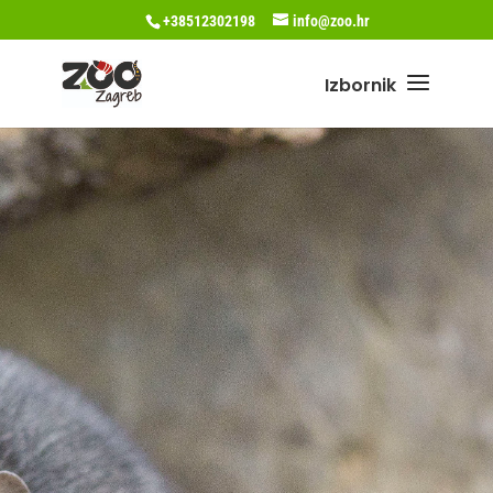
+38512302198
info@zoo.hr