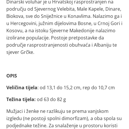
Dinarski voluhar je u Hrvatskoj rasprostranjen na
području od Sjevernog Velebita, Male Kapele, Dinare,
Biokova, sve do Sniježnice u Konavlima. Nalazimo ga i
u Hercegovini, južnim dijelovima Bosne, u Crnoj Gori i
Kosovu, a na istoku Sjeverne Makedonije nalazimo
izolirane populacije. Postoje pretpostavke da
područje rasprostranjenosti obuhvaća i Albaniju te
sjever Grčke.
OPIS
Veličina tijela
: od 13,1 do 15,2 cm, rep do 10,7 cm
Težina tijela:
od 63 do 82 g
Mužjaci i ženke ne razlikuju se prema vanjskom
izgledu (ne postoji spolni dimorfizam), a oba spola su
podjednake težine. Za snalaženje u prostoru koristi