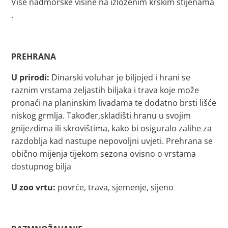
Više nadmorske visine na izloženim krškim stijenama
.
PREHRANA
U prirodi:
Dinarski voluhar je biljojed i hrani se
raznim vrstama zeljastih biljaka i trava koje može
pronaći na planinskim livadama te dodatno brsti lišće
niskog grmlja. Također,skladišti hranu u svojim
gnijezdima ili skrovištima, kako bi osiguralo zalihe za
razdoblja kad nastupe nepovoljni uvjeti. Prehrana se
obično mijenja tijekom sezona ovisno o vrstama
dostupnog bilja
U zoo vrtu:
povrće, trava, sjemenje, sijeno