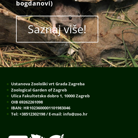
bogdanovi)
Saznaj više!
Ustanova Zoološki vrt Grada Zagreba
Zoological Garden of Zagreb
Ulica Fakultetsko dobro 1, 10000 Zagreb
OIB 69262261098
IBAN: HR1023600001101983046
Tel: +38512302198 / E-mail: info@zoo.hr