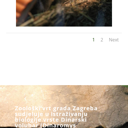
1
2
Next
Zoološki vrt grada Zagreba
sudjeluje u istraživanju
biologije vrste Dinarski
voluhar (Dinaromys