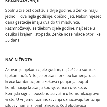
RAZMNOŽAVANJE
Spolnu zrelost dostižu s dvije godine, a ženke imaju
jedno ili dva legla godišnje, obično ljeti. Nakon mjesec
dana gestacije imaju dva do tri mladunca.
Razmnožavaju se tijekom cijele godine, najčešće u
ožujku i krajem listopada. Ženke nose mlade otprilike
30 dana.
NAČIN ŽIVOTA
Aktivan je tijekom cijele godine, najčešće u sumrak i
tijekom noći. Vrlo je spretan i brz, po kamenjaru se
kreće kombinacijom skokova i penjanja, poput
kombinacije kretanja kod vjeverice i divokoze.
Kemijski signali posebno su važni u komunikaciji ove
vrste. U vrijeme razmnožavanja označavaju teritorije
izlučevinama iz lojnih žlijezda. Kod glodavaca