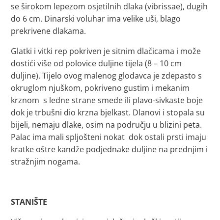
se širokom lepezom osjetilnih dlaka (vibrissae), dugih
do 6 cm. Dinarski voluhar ima velike uši, blago
prekrivene dlakama.
Glatki i vitki rep pokriven je sitnim dlačicama i može
dostići više od polovice duljine tijela (8 – 10 cm
duljine). Tijelo ovog malenog glodavca je zdepasto s
okruglom njuškom, pokriveno gustim i mekanim
krznom s leđne strane smeđe ili plavo-sivkaste boje
dok je trbušni dio krzna bjelkast. Dlanovi i stopala su
bijeli, nemaju dlake, osim na području u blizini peta.
Palac ima mali spljošteni nokat dok ostali prsti imaju
kratke oštre kandže podjednake duljine na prednjim i
stražnjim nogama.
STANIŠTE