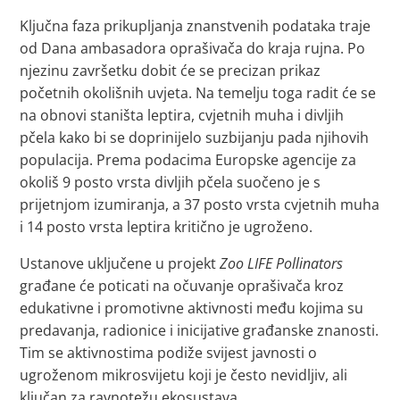
Ključna faza prikupljanja znanstvenih podataka traje
od Dana ambasadora oprašivača do kraja rujna. Po
njezinu završetku dobit će se precizan prikaz
početnih okolišnih uvjeta. Na temelju toga radit će se
na obnovi staništa leptira, cvjetnih muha i divljih
pčela kako bi se doprinijelo suzbijanju pada njihovih
populacija. Prema podacima Europske agencije za
okoliš 9 posto vrsta divljih pčela suočeno je s
prijetnjom izumiranja, a 37 posto vrsta cvjetnih muha
i 14 posto vrsta leptira kritično je ugroženo.
Ustanove uključene u projekt
Zoo LIFE Pollinators
građane će poticati na očuvanje oprašivača kroz
edukativne i promotivne aktivnosti među kojima su
predavanja, radionice i inicijative građanske znanosti.
Tim se aktivnostima podiže svijest javnosti o
ugroženom mikrosvijetu koji je često nevidljiv, ali
ključan za ravnotežu ekosustava.