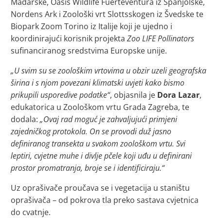
Mađarske, Oasis Wildlife Fuerteventura iz Španjolske,
Nordens Ark i Zoološki vrt Slottsskogen iz Švedske te
Biopark Zoom Torino iz Italije koji je ujedno i
koordinirajući korisnik projekta
Zoo LIFE Pollinators
sufinanciranog sredstvima Europske unije.
„U svim su se zoološkim vrtovima u obzir uzeli geografska
širina i s njom povezani klimatski uvjeti kako bismo
prikupili usporedive podatke“
, objasnila je
Dora Lazar
,
edukatorica u Zoološkom vrtu Grada Zagreba, te
dodala:
„Ovaj rad moguć je zahvaljujući primjeni
zajedničkog protokola. On se provodi duž jasno
definiranog transekta u svakom zoološkom vrtu. Svi
leptiri, cvjetne muhe i divlje pčele koji uđu u definirani
prostor promatranja, broje se i identificiraju.“
Uz oprašivače proučava se i vegetacija u staništu
oprašivača – od pokrova tla preko sastava cvjetnica
do cvatnje.