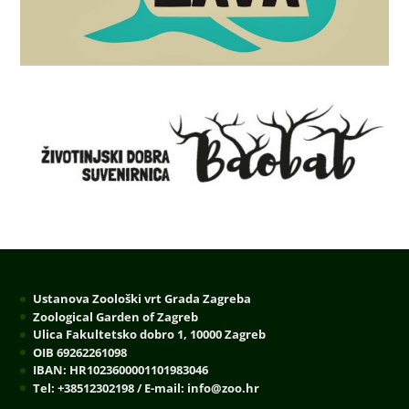
Ustanova Zoološki vrt Grada Zagreba
Zoological Garden of Zagreb
Ulica Fakultetsko dobro 1, 10000 Zagreb
OIB 69262261098
IBAN: HR1023600001101983046
Tel: +38512302198 / E-mail: info@zoo.hr