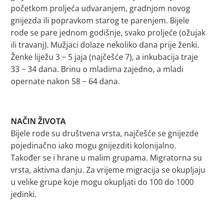
početkom proljeća udvaranjem, gradnjom novog
gnijezda ili popravkom starog te parenjem. Bijele
rode se pare jednom godišnje, svako proljeće (ožujak
ili travanj). Mužjaci dolaze nekoliko dana prije ženki.
Ženke liježu 3 − 5 jaja (najčešće 7), a inkubacija traje
33 − 34 dana. Brinu o mladima zajedno, a mladi
opernate nakon 58 − 64 dana.
NAČIN ŽIVOTA
Bijele rode su društvena vrsta, najčešće se gnijezde
pojedinačno iako mogu gnijezditi kolonijalno.
Također se i hrane u malim grupama. Migratorna su
vrsta, aktivna danju. Za vrijeme migracija se okupljaju
u velike grupe koje mogu okupljati do 100 do 1000
jedinki.