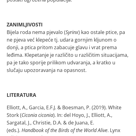
ZANIMLJIVOSTI
Bijela roda nema pjevalo (
Syrinx
) kao ostale ptice, pa
ne pjeva već klepeće tj. udara gornjim kljunom o
donji, a ptica pritom zabacuje glavu i vrat prema
leđima. Klepetanje je različito u različitim situacijama,
pa je tako sporije prilikom udvaranja, a kratko u
slučaju upozoravanja na opasnost.
LITERATURA
Elliott, A., Garcia, E.F.J. & Boesman, P. (2019). White
Stork (
Ciconia ciconia
). In: del Hoyo, J., Elliott, A.,
Sargatal, J., Christie, D.A. & de Juana, E.
(eds.).
Handbook of the Birds of the World Alive
. Lynx