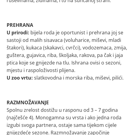
ruševinama, zidinama, i to na sunčanoj strani.
PREHRANA
U prirodi:
bijela roda je oportunist i prehrana joj se
sastoji od malih sisavaca (voluharice, miševi, mladi
štakori), kukaca (skakavci, cvrčci), vodozemaca, zmija,
guštera, gujavica, riba, školjaka, rakova, pa čak i jaja
ptica koje se gnijezde na tlu. Ishrana ovisi o sezoni,
mjestu i raspoloživosti plijena.
U zoo vrtu:
slatkovodna i morska riba, miševi, pilići.
RAZMNOŽAVANJE
Spolnu zrelost dostižu u rasponu od 3 – 7 godina
(najčešće 4). Monogamna su vrsta i ako jedna roda
izgubi svoga partnera, ostaje sama tijekom cijele
gnijezdeće sezone. Razmnožavanje započinje