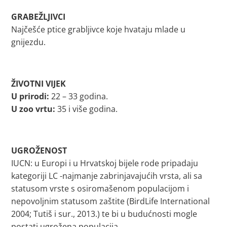
GRABEŽLJIVCI
Najčešće ptice grabljivce koje hvataju mlade u
gnijezdu.
ŽIVOTNI VIJEK
U prirodi:
22 – 33 godina.
U zoo vrtu:
35 i više godina.
UGROŽENOST
IUCN: u Europi i u Hrvatskoj bijele rode pripadaju
kategoriji LC -najmanje zabrinjavajućih vrsta, ali sa
statusom vrste s osiromašenom populacijom i
nepovoljnim statusom zaštite (BirdLife International
2004; Tutiš i sur., 2013.) te bi u budućnosti mogle
postati ugrožena populacija.