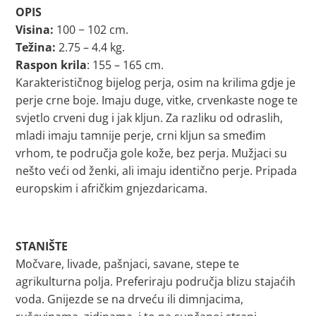
OPIS
Visina:
100 − 102 cm.
Težina:
2.75 – 4.4 kg.
Raspon krila
: 155 – 165 cm.
Karakterističnog bijelog perja, osim na krilima gdje je
perje crne boje. Imaju duge, vitke, crvenkaste noge te
svjetlo crveni dug i jak kljun. Za razliku od odraslih,
mladi imaju tamnije perje, crni kljun sa smeđim
vrhom, te područja gole kože, bez perja. Mužjaci su
nešto veći od ženki, ali imaju identično perje. Pripada
europskim i afričkim gnjezdaricama.
STANIŠTE
Močvare, livade, pašnjaci, savane, stepe te
agrikulturna polja. Preferiraju područja blizu stajaćih
voda. Gnijezde se na drveću ili dimnjacima,