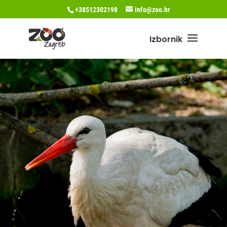
+38512302198
info@zoo.hr