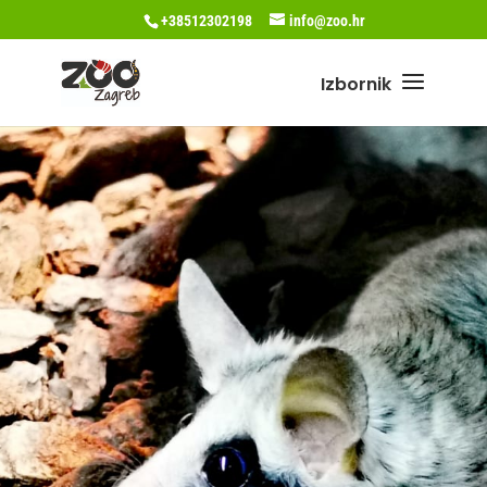
+38512302198
info@zoo.hr