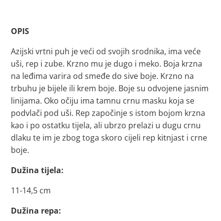
OPIS
Azijski vrtni puh je veći od svojih srodnika, ima veće
uši, rep i zube. Krzno mu je dugo i meko. Boja krzna
na leđima varira od smeđe do sive boje. Krzno na
trbuhu je bijele ili krem boje. Boje su odvojene jasnim
linijama. Oko očiju ima tamnu crnu masku koja se
podvlači pod uši. Rep započinje s istom bojom krzna
kao i po ostatku tijela, ali ubrzo prelazi u dugu crnu
dlaku te im je zbog toga skoro cijeli rep kitnjast i crne
boje.
Dužina tijela:
11-14,5 cm
Dužina repa: