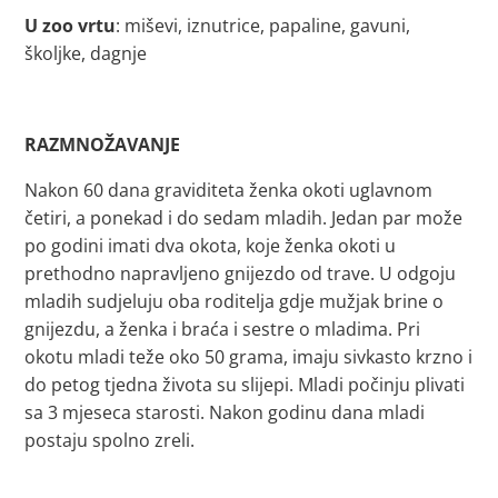
U zoo vrtu
: miševi, iznutrice, papaline, gavuni,
školjke, dagnje
RAZMNOŽAVANJE
Nakon 60 dana graviditeta ženka okoti uglavnom
četiri, a ponekad i do sedam mladih. Jedan par može
po godini imati dva okota, koje ženka okoti u
prethodno napravljeno gnijezdo od trave. U odgoju
mladih sudjeluju oba roditelja gdje mužjak brine o
gnijezdu, a ženka i braća i sestre o mladima. Pri
okotu mladi teže oko 50 grama, imaju sivkasto krzno i
do petog tjedna života su slijepi. Mladi počinju plivati
sa 3 mjeseca starosti. Nakon godinu dana mladi
postaju spolno zreli.