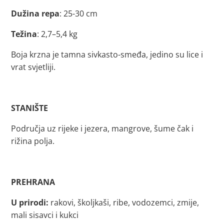
Dužina repa
: 25-30 cm
Težina
: 2,7–5,4 kg
Boja krzna je tamna sivkasto-smeđa, jedino su lice i
vrat svjetliji.
STANIŠTE
Područja uz rijeke i jezera, mangrove, šume čak i
rižina polja.
PREHRANA
U prirodi:
rakovi, školjkaši, ribe, vodozemci, zmije,
mali sisavci i kukci