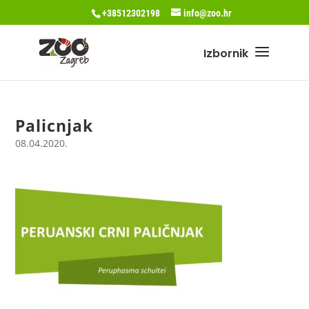
+38512302198
info@zoo.hr
Palicnjak
08.04.2020.