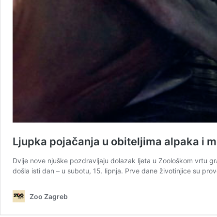
Ljupka pojačanja u obiteljima alpaka i 
Dvije nove njuške pozdravljaju dolazak ljeta u Zoološkom vrtu gr
došla isti dan – u subotu, 15. lipnja. Prve dane životinjice su pr
Zoo Zagreb