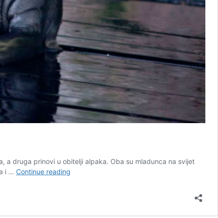
 a druga prinovi u obitelji alpaka. Oba su mladunca na svijet
Ljupka
na i …
Continue reading
pojačanja
u
obiteljima
alpaka