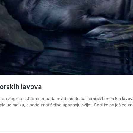
morskih lavova
ada Zagreba. Jedna pripada mladunčetu kalifornijskih morskih lavova,
ovele uz majku, a sada znatiželjno upoznaju svijet. Spol im se još ne z