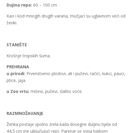
Dujina repa:
60 – 100 cm
Kao i kod mnogih drugih varana, mužjaci su uglavnom veći od
ženki.
STANIŠTE
Krošnje tropskih šuma.
PREHRANA
u prirodi
: Prvenstveno plodovi, ali i puževi, račići, kukci, pauci,
ptice, jaja.
u Zoo vrtu
: miševi, puževi, slatko voće.
RAZMNOŽAVANJE
Ženka postaje spolno zrela kada dosegne duljinu tijela od
44,5 cm (ne uključujući rep). Parenje se ovija tijekom