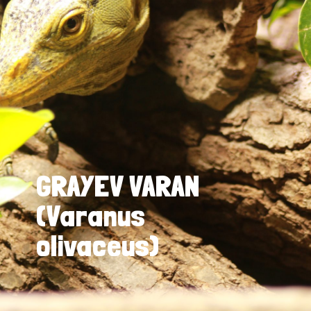
GRAYEV VARAN
(Varanus
olivaceus)