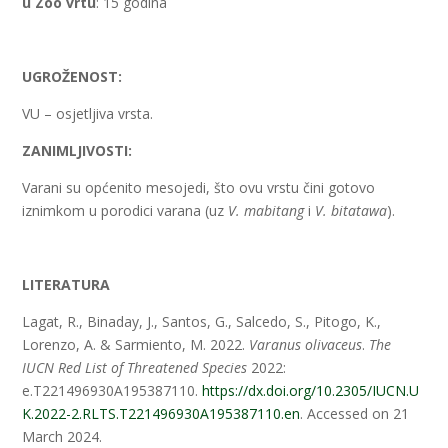
u Zoo vrtu
: 15 godina
UGROŽENOST:
VU – osjetljiva vrsta.
ZANIMLJIVOSTI:
Varani su općenito mesojedi, što ovu vrstu čini gotovo
iznimkom u porodici varana (uz
V. mabitang
i
V. bitatawa
).
LITERATURA
Lagat, R., Binaday, J., Santos, G., Salcedo, S., Pitogo, K.,
Lorenzo, A. & Sarmiento, M. 2022.
Varanus olivaceus
.
The
IUCN Red List of Threatened Species
2022:
e.T221496930A195387110.
https://dx.doi.org/10.2305/IUCN.U
K.2022-2.RLTS.T221496930A195387110.en
. Accessed on 21
March 2024.