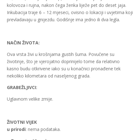
kolovoza i rujna, nakon čega ženka liježe pet do deset jaja.
Inkubacija traje 6 – 12 mjeseci, ovisno o lokaciji i uvjetima koji
prevladavaju u gnijezdu. Godišnje ima jedno ili dva legla.
NAČIN ŽIVOTA:
Ova vrsta živi u krošnjama gustih šuma. Povučene su
životinje, što je vjerojatno doprinijelo tome da relativno
kasno budu otkrivene iako su u konačnici pronađene tek
nekoliko kilometara od naseljenog grada.
GRABEŽLJIVCI:
Uglavnom velike zmije.
ŽIVOTNI VIJEK
u prirodi
: nema podataka.