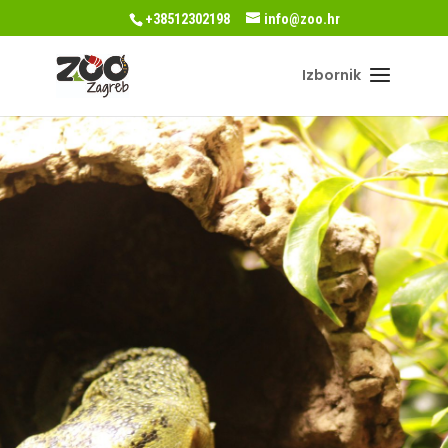
+38512302198
info@zoo.hr